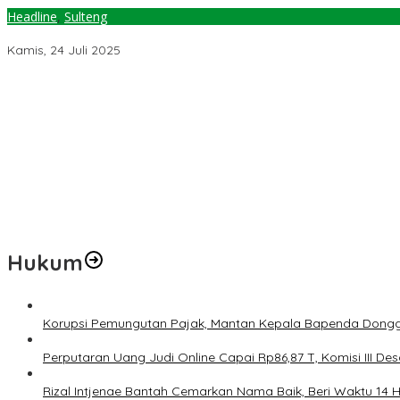
Headline
,
Sulteng
September, Sulteng Punya 6.000 Hektar Sawah Baru
Kamis, 24 Juli 2025
Temuan 6 Juta Data Ganda Penerima MBG, Komisi IX: Tindak Lanju
Pemerintah Diminta Mengkaji Rencana Kenaikan Gaji Kepala Dae
Kementerian ESDM Perlu Survei Potensi Helium di Sesar Palu-Koro
Prof Hanief Ghafur: Ketua Umum PBNU Harus Diseleksi Ahwa
Jelang Muktamar Ke-35, AS Hikam Ingatkan Evaluasi Total Hubu
Hukum
Korupsi Pemungutan Pajak, Mantan Kepala Bapenda Dongg
Perputaran Uang Judi Online Capai Rp86,87 T, Komisi III Des
Rizal Intjenae Bantah Cemarkan Nama Baik, Beri Waktu 14