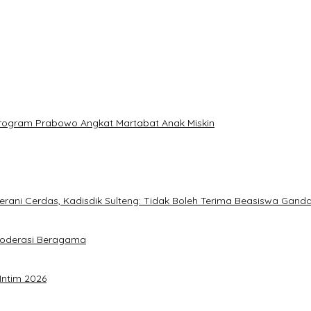
: Program Prabowo Angkat Martabat Anak Miskin
ani Cerdas, Kadisdik Sulteng: Tidak Boleh Terima Beasiswa Gand
Moderasi Beragama
Intim 2026