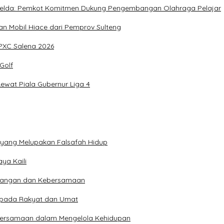
, Imelda: Pemkot Komitmen Dukung Pengembangan Olahraga Pelajar
 Mobil Hiace dari Pemprov Sulteng
IPXC Salena 2026
Golf
wat Piala Gubernur Liga 4
n yang Melupakan Falsafah Hidup
ya Kaili
 Pangan dan Kebersamaan
kepada Rakyat dan Umat
bersamaan dalam Mengelola Kehidupan