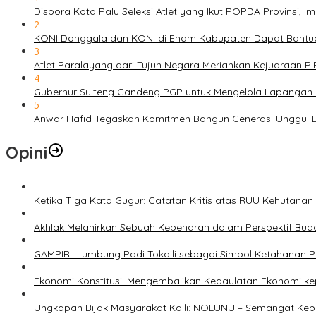
Dispora Kota Palu Seleksi Atlet yang Ikut POPDA Provinsi
2
KONI Donggala dan KONI di Enam Kabupaten Dapat Bantuan
3
Atlet Paralayang dari Tujuh Negara Meriahkan Kejuaraan P
4
Gubernur Sulteng Gandeng PGP untuk Mengelola Lapangan 
5
Anwar Hafid Tegaskan Komitmen Bangun Generasi Unggul Le
Opini
Ketika Tiga Kata Gugur: Catatan Kritis atas RUU Kehutana
Akhlak Melahirkan Sebuah Kebenaran dalam Perspektif Buda
GAMPIRI: Lumbung Padi Tokaili sebagai Simbol Ketahanan
Ekonomi Konstitusi: Mengembalikan Kedaulatan Ekonomi 
Ungkapan Bijak Masyarakat Kaili: NOLUNU – Semangat Ke