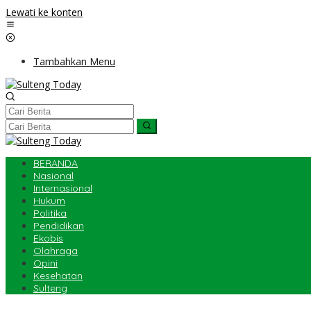
Lewati ke konten
Tambahkan Menu
BERANDA
Nasional
Internasional
Hukum
Politika
Pendidikan
Ekobis
Olahraga
Opini
Kesehatan
Sulteng