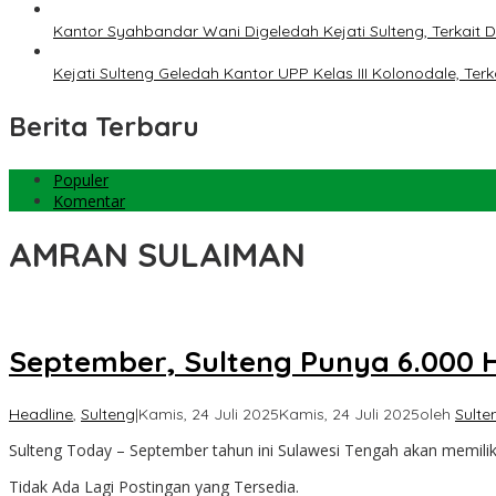
Kantor Syahbandar Wani Digeledah Kejati Sulteng, Terkai
Kejati Sulteng Geledah Kantor UPP Kelas III Kolonodale, T
Berita Terbaru
Populer
Komentar
AMRAN SULAIMAN
September, Sulteng Punya 6.000 
Headline
,
Sulteng
|
Kamis, 24 Juli 2025
Kamis, 24 Juli 2025
oleh
Sulte
Sulteng Today – September tahun ini Sulawesi Tengah akan memiliki
Tidak Ada Lagi Postingan yang Tersedia.