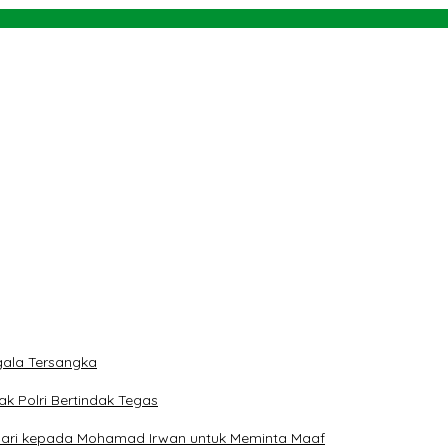
ti
rah
 dan Teluk Palu untuk Mendukung Industri Teknologi Masa Depan
ngan NU dan Kekuasaan
ala Tersangka
ak Polri Bertindak Tegas
 Hari kepada Mohamad Irwan untuk Meminta Maaf