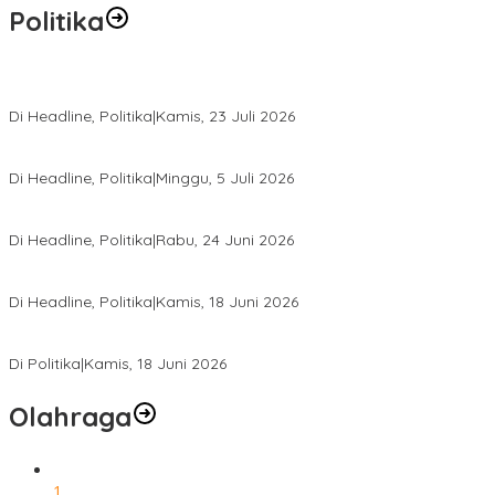
Politika
Momentum Harlah PKB ke-28, Perempuan Bangsa Gelar Dua Agend
Di Headline, Politika
|
Kamis, 23 Juli 2026
Di Pelantikan PAN Sulteng, Gubernur Anwar Hafid Ajak Sinergi Op
Di Headline, Politika
|
Minggu, 5 Juli 2026
Rio Capella Gantikan Hadianto Rasyid Sebagai Ketua DPD Hanura
Di Headline, Politika
|
Rabu, 24 Juni 2026
DPW PKB Sulteng Sukses Gelar Muscab, Mustasyar Apresiasi Kine
Di Headline, Politika
|
Kamis, 18 Juni 2026
PSI Sulteng Peduli Korban Gempa 6,7 SR, Membumikan Solidaritas
Di Politika
|
Kamis, 18 Juni 2026
Olahraga
1