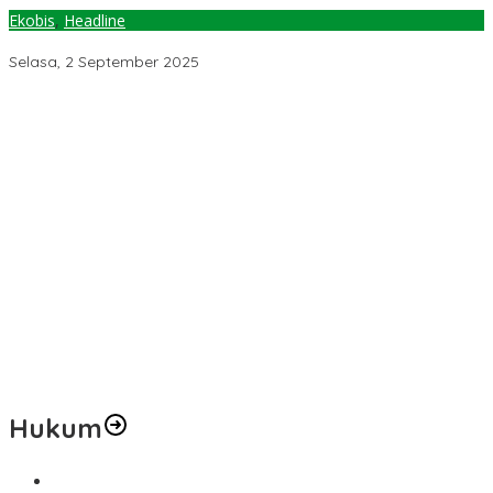
Ekobis
,
Headline
Daya Beli Petani Sulteng Makin Turun di Agustus 2025
Selasa, 2 September 2025
Temuan 6 Juta Data Ganda Penerima MBG, Komisi IX: Tindak
Lanjuti
Pemerintah Diminta Mengkaji Rencana Kenaikan Gaji Kepala
Daerah
Kementerian ESDM Perlu Survei Potensi Helium di Sesar Palu-
Koro dan Teluk Palu untuk Mendukung Industri Teknologi Masa
Depan
Prof Hanief Ghafur: Ketua Umum PBNU Harus Diseleksi Ahwa
Jelang Muktamar Ke-35, AS Hikam Ingatkan Evaluasi Total
Hubungan NU dan Kekuasaan
Hukum