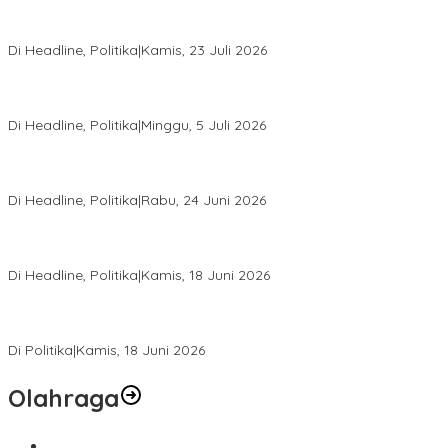
Momentum Harlah PKB ke-28, Perempuan Bangsa Gelar Dua
Agenda Akbar Perkuat Mesin Organisasi
Di Headline, Politika
|
Kamis, 23 Juli 2026
Di Pelantikan PAN Sulteng, Gubernur Anwar Hafid Ajak Sinergi
Optimalkan Potensi Daerah
Di Headline, Politika
|
Minggu, 5 Juli 2026
Rio Capella Gantikan Hadianto Rasyid Sebagai Ketua DPD
Hanura Sulteng
Di Headline, Politika
|
Rabu, 24 Juni 2026
DPW PKB Sulteng Sukses Gelar Muscab, Mustasyar Apresiasi
Kinerja Utat Bowo
Di Headline, Politika
|
Kamis, 18 Juni 2026
PSI Sulteng Peduli Korban Gempa 6,7 SR, Membumikan
Solidaritas, Meringankan Derita Rakyat
Di Politika
|
Kamis, 18 Juni 2026
Olahraga