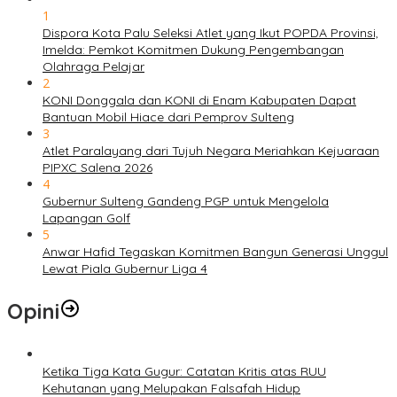
1
Dispora Kota Palu Seleksi Atlet yang Ikut POPDA Provinsi,
Imelda: Pemkot Komitmen Dukung Pengembangan
Olahraga Pelajar
2
KONI Donggala dan KONI di Enam Kabupaten Dapat
Bantuan Mobil Hiace dari Pemprov Sulteng
3
Atlet Paralayang dari Tujuh Negara Meriahkan Kejuaraan
PIPXC Salena 2026
4
Gubernur Sulteng Gandeng PGP untuk Mengelola
Lapangan Golf
5
Anwar Hafid Tegaskan Komitmen Bangun Generasi Unggul
Lewat Piala Gubernur Liga 4
Opini
Ketika Tiga Kata Gugur: Catatan Kritis atas RUU
Kehutanan yang Melupakan Falsafah Hidup