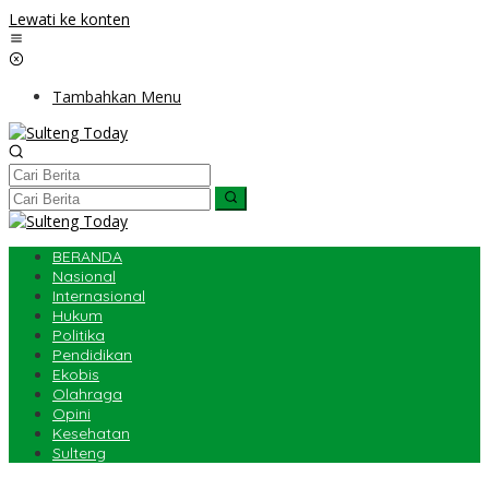
Lewati ke konten
Tambahkan Menu
BERANDA
Nasional
Internasional
Hukum
Politika
Pendidikan
Ekobis
Olahraga
Opini
Kesehatan
Sulteng