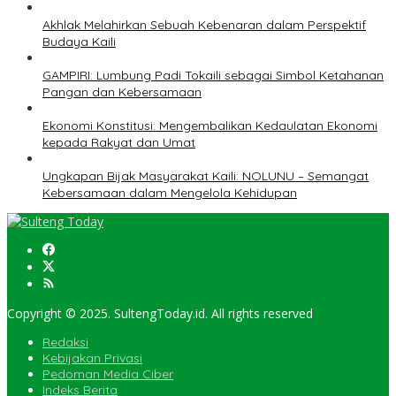
Akhlak Melahirkan Sebuah Kebenaran dalam Perspektif
Budaya Kaili
GAMPIRI: Lumbung Padi Tokaili sebagai Simbol Ketahanan
Pangan dan Kebersamaan
Ekonomi Konstitusi: Mengembalikan Kedaulatan Ekonomi
kepada Rakyat dan Umat
Ungkapan Bijak Masyarakat Kaili: NOLUNU – Semangat
Kebersamaan dalam Mengelola Kehidupan
Copyright © 2025. SultengToday.id. All rights reserved
Redaksi
Kebijakan Privasi
Pedoman Media Ciber
Indeks Berita