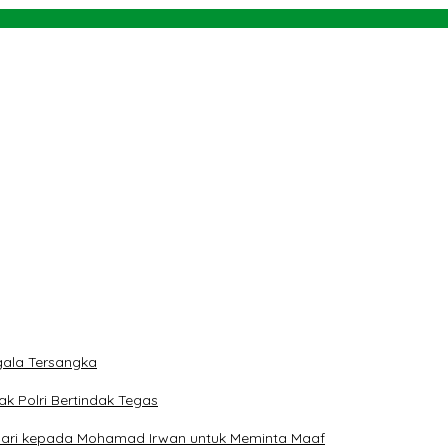
rah
 dan Teluk Palu untuk Mendukung Industri Teknologi Masa Depan
ngan NU dan Kekuasaan
ala Tersangka
ak Polri Bertindak Tegas
 Hari kepada Mohamad Irwan untuk Meminta Maaf