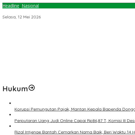
Headline
,
Nasional
Kemendagri Didesak Percepat Digitalisasi Identitas Penduduk
Selasa, 12 Mei 2026
Pemerintah Diminta Mengkaji Rencana Kenaikan Gaji Kepala Dae
Kementerian ESDM Perlu Survei Potensi Helium di Sesar Palu-Koro
Prof Hanief Ghafur: Ketua Umum PBNU Harus Diseleksi Ahwa
Jelang Muktamar Ke-35, AS Hikam Ingatkan Evaluasi Total Hubu
Lindungi Hak Sipil, PKB Sodorkan 8 Catatan RUU Siber
Hukum
Korupsi Pemungutan Pajak, Mantan Kepala Bapenda Dongg
Perputaran Uang Judi Online Capai Rp86,87 T, Komisi III Des
Rizal Intjenae Bantah Cemarkan Nama Baik, Beri Waktu 14