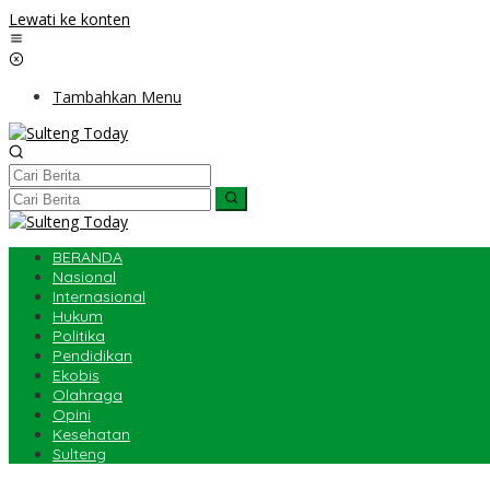
Lewati ke konten
Tambahkan Menu
BERANDA
Nasional
Internasional
Hukum
Politika
Pendidikan
Ekobis
Olahraga
Opini
Kesehatan
Sulteng