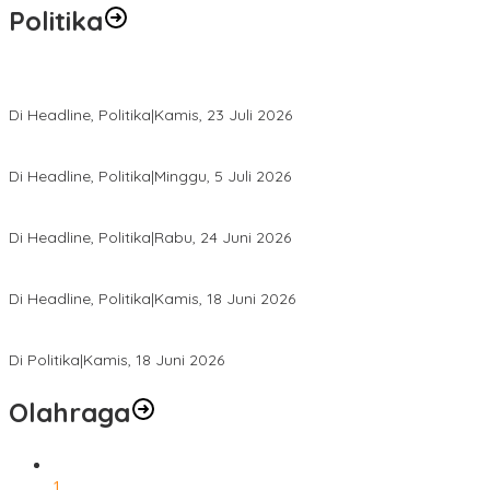
Politika
Momentum Harlah PKB ke-28, Perempuan Bangsa Gelar Dua Agend
Di Headline, Politika
|
Kamis, 23 Juli 2026
Di Pelantikan PAN Sulteng, Gubernur Anwar Hafid Ajak Sinergi Op
Di Headline, Politika
|
Minggu, 5 Juli 2026
Rio Capella Gantikan Hadianto Rasyid Sebagai Ketua DPD Hanura
Di Headline, Politika
|
Rabu, 24 Juni 2026
DPW PKB Sulteng Sukses Gelar Muscab, Mustasyar Apresiasi Kine
Di Headline, Politika
|
Kamis, 18 Juni 2026
PSI Sulteng Peduli Korban Gempa 6,7 SR, Membumikan Solidaritas
Di Politika
|
Kamis, 18 Juni 2026
Olahraga
1