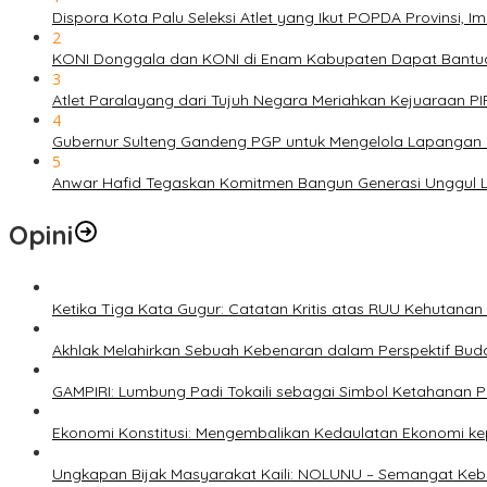
Dispora Kota Palu Seleksi Atlet yang Ikut POPDA Provinsi
2
KONI Donggala dan KONI di Enam Kabupaten Dapat Bantuan
3
Atlet Paralayang dari Tujuh Negara Meriahkan Kejuaraan P
4
Gubernur Sulteng Gandeng PGP untuk Mengelola Lapangan 
5
Anwar Hafid Tegaskan Komitmen Bangun Generasi Unggul Le
Opini
Ketika Tiga Kata Gugur: Catatan Kritis atas RUU Kehutana
Akhlak Melahirkan Sebuah Kebenaran dalam Perspektif Buda
GAMPIRI: Lumbung Padi Tokaili sebagai Simbol Ketahanan
Ekonomi Konstitusi: Mengembalikan Kedaulatan Ekonomi 
Ungkapan Bijak Masyarakat Kaili: NOLUNU – Semangat Ke