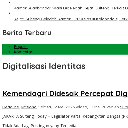
Kantor Syahbandar Wani Digeledah Kejati Sulteng, Terkai
Kejati Sulteng Geledah Kantor UPP Kelas III Kolonodale, T
Berita Terbaru
Populer
Komentar
Digitalisasi Identitas
Kemendagri Didesak Percepat Digi
Headline
,
Nasional
|
Selasa, 12 Mei 2026
Selasa, 12 Mei 2026
oleh
Sul
JAKARTA Sulteng Today – Legislator Partai Kebangkitan Bangsa (PKB
Tidak Ada Lagi Postingan yang Tersedia.