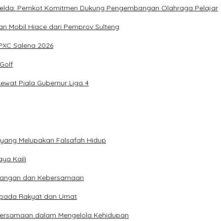
, Imelda: Pemkot Komitmen Dukung Pengembangan Olahraga Pelajar
 Mobil Hiace dari Pemprov Sulteng
IPXC Salena 2026
Golf
wat Piala Gubernur Liga 4
n yang Melupakan Falsafah Hidup
ya Kaili
 Pangan dan Kebersamaan
kepada Rakyat dan Umat
bersamaan dalam Mengelola Kehidupan