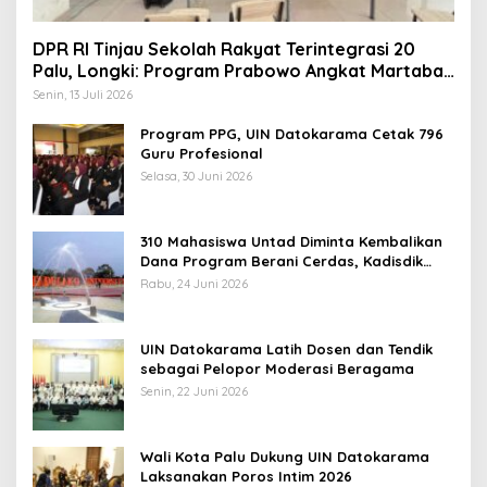
DPR RI Tinjau Sekolah Rakyat Terintegrasi 20
Palu, Longki: Program Prabowo Angkat Martabat
Anak Miskin
Senin, 13 Juli 2026
Program PPG, UIN Datokarama Cetak 796
Guru Profesional
Selasa, 30 Juni 2026
310 Mahasiswa Untad Diminta Kembalikan
Dana Program Berani Cerdas, Kadisdik
Sulteng: Tidak Boleh Terima Beasiswa
Rabu, 24 Juni 2026
Ganda
UIN Datokarama Latih Dosen dan Tendik
sebagai Pelopor Moderasi Beragama
Senin, 22 Juni 2026
Wali Kota Palu Dukung UIN Datokarama
Laksanakan Poros Intim 2026