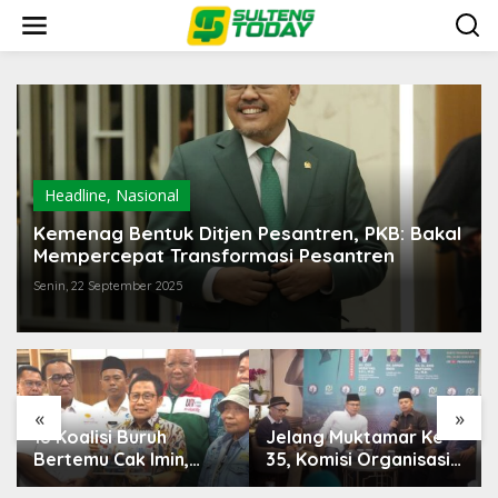
Lewati
ke
konten
Headline
,
Nasional
Kemenag Bentuk Ditjen Pesantren, PKB: Bakal
Mempercepat Transformasi Pesantren
Senin, 22 September 2025
«
»
Jelang Muktamar Ke-
Temuan 6 Juta Data
35, Komisi Organisasi
Ganda Penerima MBG,
NU Usulkan Perubahan
Komisi IX: Tindak