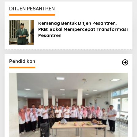
Aturan Main demi
Lanjuti
Bersihkan Politik Uang
DITJEN PESANTREN
Kemenag Bentuk Ditjen Pesantren,
PKB: Bakal Mempercepat Transformasi
Pesantren
Pendidikan