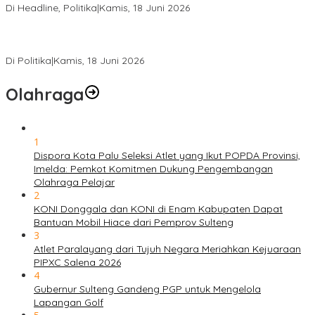
Di Headline, Politika
|
Kamis, 18 Juni 2026
PSI Sulteng Peduli Korban Gempa 6,7 SR, Membumikan
Solidaritas, Meringankan Derita Rakyat
Di Politika
|
Kamis, 18 Juni 2026
Olahraga
1
Dispora Kota Palu Seleksi Atlet yang Ikut POPDA Provinsi,
Imelda: Pemkot Komitmen Dukung Pengembangan
Olahraga Pelajar
2
KONI Donggala dan KONI di Enam Kabupaten Dapat
Bantuan Mobil Hiace dari Pemprov Sulteng
3
Atlet Paralayang dari Tujuh Negara Meriahkan Kejuaraan
PIPXC Salena 2026
4
Gubernur Sulteng Gandeng PGP untuk Mengelola
Lapangan Golf