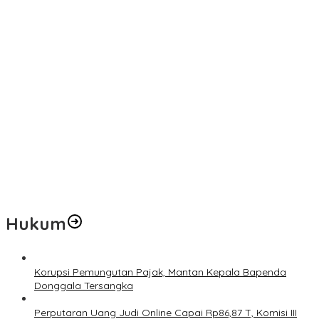
Jelang Muktamar Ke-35, Komisi Organisasi NU Usulkan
Perubahan Aturan Main demi Bersihkan Politik Uang
Temuan 6 Juta Data Ganda Penerima MBG, Komisi IX: Tindak
Lanjuti
Pemerintah Diminta Mengkaji Rencana Kenaikan Gaji Kepala
Daerah
Kementerian ESDM Perlu Survei Potensi Helium di Sesar Palu-
Koro dan Teluk Palu untuk Mendukung Industri Teknologi Masa
Depan
Prof Hanief Ghafur: Ketua Umum PBNU Harus Diseleksi Ahwa
Hukum
Korupsi Pemungutan Pajak, Mantan Kepala Bapenda
Donggala Tersangka
Perputaran Uang Judi Online Capai Rp86,87 T, Komisi III