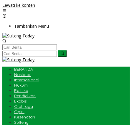
Lewati ke konten
Tambahkan Menu
BERANDA
Nasional
Internasional
Hukum
Politika
Pendidikan
Ekobis
Olahraga
Opini
Kesehatan
Sulteng