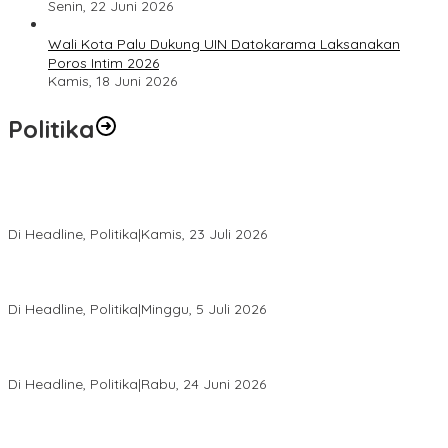
Senin, 22 Juni 2026
Wali Kota Palu Dukung UIN Datokarama Laksanakan
Poros Intim 2026
Kamis, 18 Juni 2026
Politika
Momentum Harlah PKB ke-28, Perempuan Bangsa Gelar Dua
Agenda Akbar Perkuat Mesin Organisasi
Di Headline, Politika
|
Kamis, 23 Juli 2026
Di Pelantikan PAN Sulteng, Gubernur Anwar Hafid Ajak Sinergi
Optimalkan Potensi Daerah
Di Headline, Politika
|
Minggu, 5 Juli 2026
Rio Capella Gantikan Hadianto Rasyid Sebagai Ketua DPD
Hanura Sulteng
Di Headline, Politika
|
Rabu, 24 Juni 2026
DPW PKB Sulteng Sukses Gelar Muscab, Mustasyar Apresiasi
Kinerja Utat Bowo