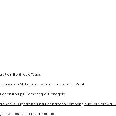
rah
 dan Teluk Palu untuk Mendukung Industri Teknologi Masa Depan
ngan NU dan Kekuasaan
ak Polri Bertindak Tegas
 Hari kepada Mohamad Irwan untuk Meminta Maaf
t Dugaan Korupsi Tambang di Donggala
erkait Kasus Dugaan Korupsi Perusahaan Tambang Nikel di Morowali 
ngka Korupsi Dana Desa Marana