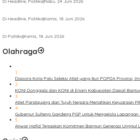
Di Headline, Politika
|
Rabu, 24 Juni 2026
DPW PKB Sulteng Sukses Gelar Muscab, Mustasyar Apresiasi Kine
Di Headline, Politika
|
Kamis, 18 Juni 2026
PSI Sulteng Peduli Korban Gempa 6,7 SR, Membumikan Solidaritas
Di Politika
|
Kamis, 18 Juni 2026
Olahraga
1
Dispora Kota Palu Seleksi Atlet yang Ikut POPDA Provinsi
2
KONI Donggala dan KONI di Enam Kabupaten Dapat Bantuan
3
Atlet Paralayang dari Tujuh Negara Meriahkan Kejuaraan P
4
Gubernur Sulteng Gandeng PGP untuk Mengelola Lapangan 
5
Anwar Hafid Tegaskan Komitmen Bangun Generasi Unggul Le