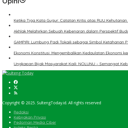
Opini
Ketika Tiga Kata Gugur: Catatan Kritis atas RUU Kehutana
Akhlak Melahirkan Sebuah Kebenaran dalam Perspektif Buda
GAMPIRI: Lumbung Padi Tokaili sebagai Simbol Ketahanan
Ekonomi Konstitusi: Mengembalikan Kedaulatan Ekonomi 
Ungkapan Bijak Masyarakat Kaili: NOLUNU – Semangat Ke
Copyright © 2025. SultengToday.id. All rights reserved
Redaksi
Kebijakan Privasi
Pedoman Media Ciber
Indeks Berita