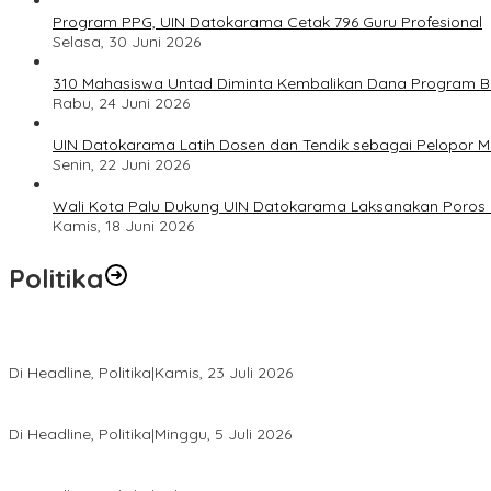
Program PPG, UIN Datokarama Cetak 796 Guru Profesional
Selasa, 30 Juni 2026
310 Mahasiswa Untad Diminta Kembalikan Dana Program Ber
Rabu, 24 Juni 2026
UIN Datokarama Latih Dosen dan Tendik sebagai Pelopor 
Senin, 22 Juni 2026
Wali Kota Palu Dukung UIN Datokarama Laksanakan Poros 
Kamis, 18 Juni 2026
Politika
Momentum Harlah PKB ke-28, Perempuan Bangsa Gelar Dua Agend
Di Headline, Politika
|
Kamis, 23 Juli 2026
Di Pelantikan PAN Sulteng, Gubernur Anwar Hafid Ajak Sinergi Op
Di Headline, Politika
|
Minggu, 5 Juli 2026
Rio Capella Gantikan Hadianto Rasyid Sebagai Ketua DPD Hanura