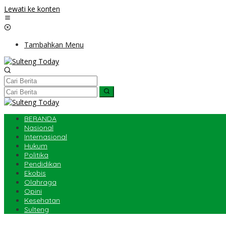
Lewati ke konten
Tambahkan Menu
BERANDA
Nasional
Internasional
Hukum
Politika
Pendidikan
Ekobis
Olahraga
Opini
Kesehatan
Sulteng