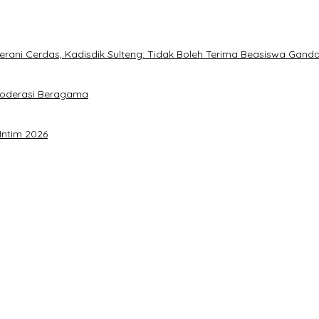
ani Cerdas, Kadisdik Sulteng: Tidak Boleh Terima Beasiswa Gand
Moderasi Beragama
Intim 2026
a Akbar Perkuat Mesin Organisasi
timalkan Potensi Daerah
 Sulteng