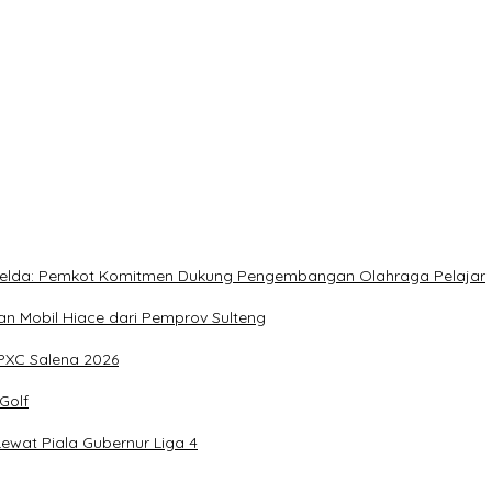
rja Utat Bowo
, Meringankan Derita Rakyat
, Imelda: Pemkot Komitmen Dukung Pengembangan Olahraga Pelajar
 Mobil Hiace dari Pemprov Sulteng
IPXC Salena 2026
Golf
wat Piala Gubernur Liga 4