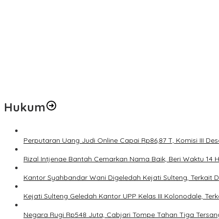
Pemerintah Diminta Mengkaji Rencana Kenaikan Gaji Kepala Dae
Kementerian ESDM Perlu Survei Potensi Helium di Sesar Palu-Koro
Prof Hanief Ghafur: Ketua Umum PBNU Harus Diseleksi Ahwa
Jelang Muktamar Ke-35, AS Hikam Ingatkan Evaluasi Total Hubu
Lindungi Hak Sipil, PKB Sodorkan 8 Catatan RUU Siber
Hukum
Perputaran Uang Judi Online Capai Rp86,87 T, Komisi III Des
Rizal Intjenae Bantah Cemarkan Nama Baik, Beri Waktu 14
Kantor Syahbandar Wani Digeledah Kejati Sulteng, Terkai
Kejati Sulteng Geledah Kantor UPP Kelas III Kolonodale, T
Negara Rugi Rp548 Juta, Cabjari Tompe Tahan Tiga Tersa