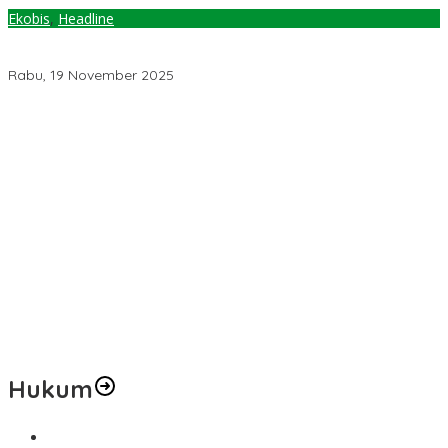
Ekobis
,
Headline
BGN Bakal Kucurkan Rp20 T untuk Peternak Lokal, Komisi IV:
Dibutuhkan Pengawasan Ketat
Rabu, 19 November 2025
Pemerintah Diminta Mengkaji Rencana Kenaikan Gaji Kepala
Daerah
Kementerian ESDM Perlu Survei Potensi Helium di Sesar Palu-
Koro dan Teluk Palu untuk Mendukung Industri Teknologi Masa
Depan
Prof Hanief Ghafur: Ketua Umum PBNU Harus Diseleksi Ahwa
Jelang Muktamar Ke-35, AS Hikam Ingatkan Evaluasi Total
Hubungan NU dan Kekuasaan
Lindungi Hak Sipil, PKB Sodorkan 8 Catatan RUU Siber
Hukum