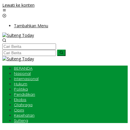
Lewati ke konten
Tambahkan Menu
BERANDA
Nasional
Internasional
Hukum
Politika
Pendidikan
Ekobis
Olahraga
Opini
Kesehatan
Sulteng