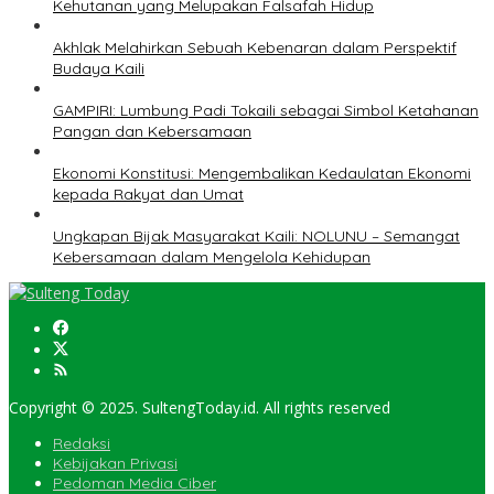
Kehutanan yang Melupakan Falsafah Hidup
Akhlak Melahirkan Sebuah Kebenaran dalam Perspektif
Budaya Kaili
GAMPIRI: Lumbung Padi Tokaili sebagai Simbol Ketahanan
Pangan dan Kebersamaan
Ekonomi Konstitusi: Mengembalikan Kedaulatan Ekonomi
kepada Rakyat dan Umat
Ungkapan Bijak Masyarakat Kaili: NOLUNU – Semangat
Kebersamaan dalam Mengelola Kehidupan
Copyright © 2025. SultengToday.id. All rights reserved
Redaksi
Kebijakan Privasi
Pedoman Media Ciber