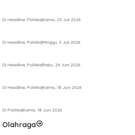
Momentum Harlah PKB ke-28, Perempuan Bangsa Gelar Dua
Agenda Akbar Perkuat Mesin Organisasi
Di Headline, Politika
|
Kamis, 23 Juli 2026
Di Pelantikan PAN Sulteng, Gubernur Anwar Hafid Ajak Sinergi
Optimalkan Potensi Daerah
Di Headline, Politika
|
Minggu, 5 Juli 2026
Rio Capella Gantikan Hadianto Rasyid Sebagai Ketua DPD
Hanura Sulteng
Di Headline, Politika
|
Rabu, 24 Juni 2026
DPW PKB Sulteng Sukses Gelar Muscab, Mustasyar Apresiasi
Kinerja Utat Bowo
Di Headline, Politika
|
Kamis, 18 Juni 2026
PSI Sulteng Peduli Korban Gempa 6,7 SR, Membumikan
Solidaritas, Meringankan Derita Rakyat
Di Politika
|
Kamis, 18 Juni 2026
Olahraga