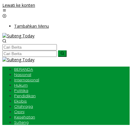
Lewati ke konten
Tambahkan Menu
BERANDA
Nasional
Internasional
Hukum
Politika
Pendidikan
Ekobis
Olahraga
Opini
Kesehatan
Sulteng