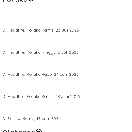
Momentum Harlah PKB ke-28, Perempuan Bangsa Gelar Dua
Agenda Akbar Perkuat Mesin Organisasi
Di Headline, Politika
|
Kamis, 23 Juli 2026
Di Pelantikan PAN Sulteng, Gubernur Anwar Hafid Ajak Sinergi
Optimalkan Potensi Daerah
Di Headline, Politika
|
Minggu, 5 Juli 2026
Rio Capella Gantikan Hadianto Rasyid Sebagai Ketua DPD
Hanura Sulteng
Di Headline, Politika
|
Rabu, 24 Juni 2026
DPW PKB Sulteng Sukses Gelar Muscab, Mustasyar Apresiasi
Kinerja Utat Bowo
Di Headline, Politika
|
Kamis, 18 Juni 2026
PSI Sulteng Peduli Korban Gempa 6,7 SR, Membumikan
Solidaritas, Meringankan Derita Rakyat
Di Politika
|
Kamis, 18 Juni 2026