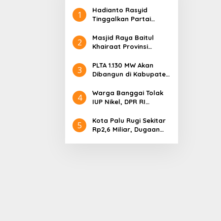
Hadianto Rasyid
1
Tinggalkan Partai
Hanura setelah 18
Tahun Mengabdi
Masjid Raya Baitul
2
Khairaat Provinsi
Sulteng Mendapat
Rekor MURI, Ini
PLTA 1.130 MW Akan
3
Keunikan Arsitekturnya
Dibangun di Kabupaten
Sigi, PT. Befar
Evergreen Industri
Warga Banggai Tolak
4
Audiensi dengan
IUP Nikel, DPR RI
Gubernur Sulteng
Nyatakan Dukungan
Kota Palu Rugi Sekitar
5
Rp2,6 Miliar, Dugaan
Korupsi Dana BPHTB
Masuk Tahap
Penyidikan Kejari