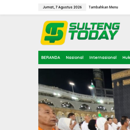
Lewati
ke
Tambahkan Menu
Jumat, 7 Agustus 2026
konten
BERANDA
Nasional
Internasional
Hu