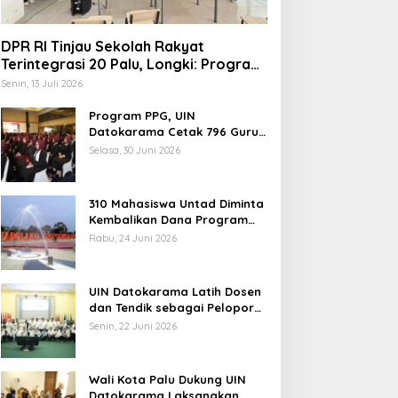
DPR RI Tinjau Sekolah Rakyat
Terintegrasi 20 Palu, Longki: Program
Prabowo Angkat Martabat Anak
Senin, 13 Juli 2026
Miskin
Program PPG, UIN
elang Muktamar Ke-35, AS
Datokarama Cetak 796 Guru
Profesional
ikam Ingatkan Evaluasi
Selasa, 30 Juni 2026
otal Hubungan NU dan
ekuasaan
310 Mahasiswa Untad Diminta
Kembalikan Dana Program
Berani Cerdas, Kadisdik
Rabu, 24 Juni 2026
Sulteng: Tidak Boleh Terima
Temuan 6 Juta Data Ganda
Beasiswa Ganda
Penerima MBG, Komisi IX:
UIN Datokarama Latih Dosen
Tindak Lanjuti
dan Tendik sebagai Pelopor
Moderasi Beragama
Senin, 22 Juni 2026
Wali Kota Palu Dukung UIN
Datokarama Laksanakan