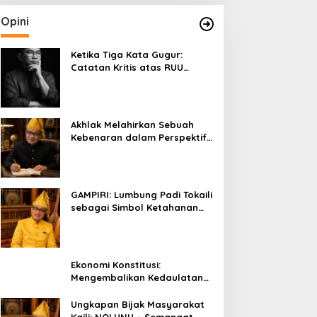
Opini
Ketika Tiga Kata Gugur:
Catatan Kritis atas RUU
Kehutanan yang Melupakan
Falsafah Hidup
Akhlak Melahirkan Sebuah
Kebenaran dalam Perspektif
Budaya Kaili
GAMPIRI: Lumbung Padi Tokaili
sebagai Simbol Ketahanan
Pangan dan Kebersamaan
Ekonomi Konstitusi:
Mengembalikan Kedaulatan
Ekonomi kepada Rakyat dan
Umat
Ungkapan Bijak Masyarakat
Kaili: NOLUNU – Semangat