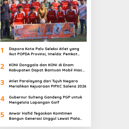
1
Dispora Kota Palu Seleksi Atlet yang
Ikut POPDA Provinsi, Imelda: Pemkot
Komitmen Dukung Pengembangan
2
Olahraga Pelajar
KONI Donggala dan KONI di Enam
Kabupaten Dapat Bantuan Mobil Hiace
dari Pemprov Sulteng
3
Atlet Paralayang dari Tujuh Negara
Meriahkan Kejuaraan PIPXC Salena 2026
4
Gubernur Sulteng Gandeng PGP untuk
Mengelola Lapangan Golf
5
Anwar Hafid Tegaskan Komitmen
Bangun Generasi Unggul Lewat Piala
Gubernur Liga 4