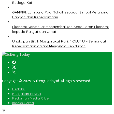
Budaya Kaili
GAMPIRI: Lumbung Padi Tokaili sebagai Simbol Ketahanan
Pangan dan Kebersamaan
Ekonomi Konstitusi: Mengembalikan Kedaulatan Ekonomi
kepada Rakyat dan Umat
Ungkapan Bijak Masyarakat Kaili: NOLUNU – Semangat
Kebersamaan dalam Mengelola Kehidupan
Copyright © 2025. SultengToday.id. All rights reserved
Redaksi
Kebijakan Privasi
Pedoman Media Ciber
Indeks Berita