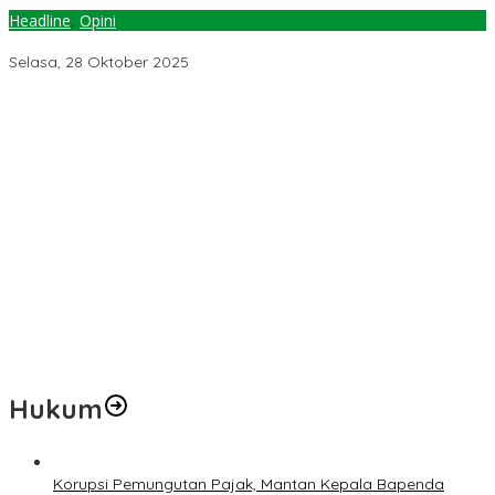
Headline
,
Opini
MAFIA TAMBANG DAN BENCANA KEMANUSIAAN
Selasa, 28 Oktober 2025
Pemerintah Diminta Mengkaji Rencana Kenaikan Gaji Kepala
Daerah
Kementerian ESDM Perlu Survei Potensi Helium di Sesar Palu-
Koro dan Teluk Palu untuk Mendukung Industri Teknologi Masa
Depan
Prof Hanief Ghafur: Ketua Umum PBNU Harus Diseleksi Ahwa
Jelang Muktamar Ke-35, AS Hikam Ingatkan Evaluasi Total
Hubungan NU dan Kekuasaan
Lindungi Hak Sipil, PKB Sodorkan 8 Catatan RUU Siber
Hukum
Korupsi Pemungutan Pajak, Mantan Kepala Bapenda