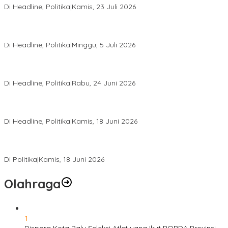
Di Headline, Politika
|
Kamis, 23 Juli 2026
Di Pelantikan PAN Sulteng, Gubernur Anwar Hafid Ajak Sinergi
Optimalkan Potensi Daerah
Di Headline, Politika
|
Minggu, 5 Juli 2026
Rio Capella Gantikan Hadianto Rasyid Sebagai Ketua DPD
Hanura Sulteng
Di Headline, Politika
|
Rabu, 24 Juni 2026
DPW PKB Sulteng Sukses Gelar Muscab, Mustasyar Apresiasi
Kinerja Utat Bowo
Di Headline, Politika
|
Kamis, 18 Juni 2026
PSI Sulteng Peduli Korban Gempa 6,7 SR, Membumikan
Solidaritas, Meringankan Derita Rakyat
Di Politika
|
Kamis, 18 Juni 2026
Olahraga
1
Dispora Kota Palu Seleksi Atlet yang Ikut POPDA Provinsi,