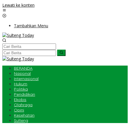
Lewati ke konten
Tambahkan Menu
BERANDA
Nasional
Internasional
Hukum
Politika
Pendidikan
Ekobis
Olahraga
Opini
Kesehatan
Sulteng