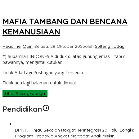
MAFIA TAMBANG DAN BENCANA
KEMANUSIAAN
Headline
,
Opini
|
Selasa, 28 Oktober 2025
oleh
Sulteng Today
*) Suparman INDONESIA duduk di atas gunung emas—tapi di
bawahnya, mengintai kutukan.
Tidak Ada Lagi Postingan yang Tersedia.
Tidak ada lagi halaman untuk dimuat.
Lihat Selengkapnya
Pendidikan
DPR RI Tinjau Sekolah Rakyat Terintegrasi 20 Palu, Longki:
Program Prabowo Angkat Martabat Anak Miskin