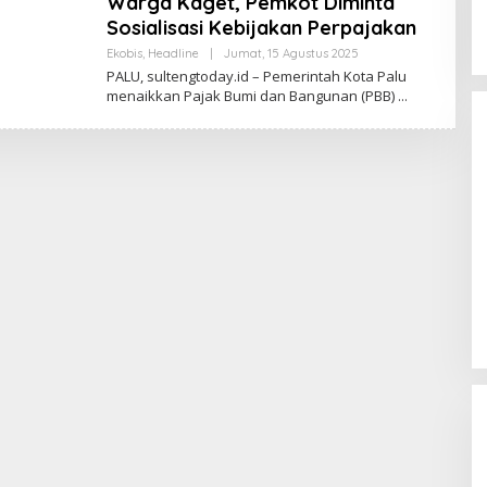
Warga Kaget, Pemkot Diminta
Sosialisasi Kebijakan Perpajakan
Oleh
Ekobis
,
Headline
|
Jumat, 15 Agustus 2025
Sulteng
PALU, sultengtoday.id – Pemerintah Kota Palu
Today
menaikkan Pajak Bumi dan Bangunan (PBB)
Momentum Harlah PKB ke-28,
Perempuan Bangsa Gelar Dua
Agenda Akbar Perkuat Mesin
Di Headline, Politika
|
Kamis, 23 Juli 2026
Organisasi