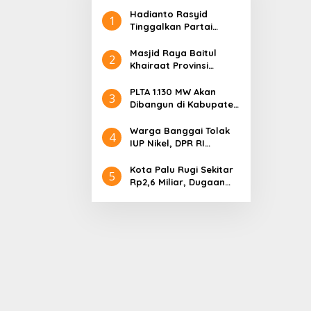
Hadianto Rasyid
1
Tinggalkan Partai
Hanura setelah 18
Tahun Mengabdi
Masjid Raya Baitul
2
Khairaat Provinsi
Sulteng Mendapat
Rekor MURI, Ini
PLTA 1.130 MW Akan
3
Keunikan Arsitekturnya
Dibangun di Kabupaten
Sigi, PT. Befar
Evergreen Industri
Warga Banggai Tolak
4
Audiensi dengan
IUP Nikel, DPR RI
Gubernur Sulteng
Nyatakan Dukungan
Kota Palu Rugi Sekitar
5
Rp2,6 Miliar, Dugaan
Korupsi Dana BPHTB
Masuk Tahap
Penyidikan Kejari