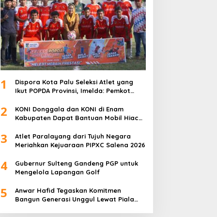
1
Dispora Kota Palu Seleksi Atlet yang
Ikut POPDA Provinsi, Imelda: Pemkot
Komitmen Dukung Pengembangan
2
Olahraga Pelajar
KONI Donggala dan KONI di Enam
Kabupaten Dapat Bantuan Mobil Hiace
dari Pemprov Sulteng
3
Atlet Paralayang dari Tujuh Negara
Meriahkan Kejuaraan PIPXC Salena 2026
4
Gubernur Sulteng Gandeng PGP untuk
Mengelola Lapangan Golf
5
Anwar Hafid Tegaskan Komitmen
Bangun Generasi Unggul Lewat Piala
Gubernur Liga 4