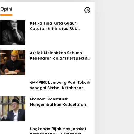
Opini
Ketika Tiga Kata Gugur:
Catatan Kritis atas RUU
Kehutanan yang Melupakan
Falsafah Hidup
Akhlak Melahirkan Sebuah
Kebenaran dalam Perspektif
Budaya Kaili
GAMPIRI: Lumbung Padi Tokaili
sebagai Simbol Ketahanan
Pangan dan Kebersamaan
Ekonomi Konstitusi:
Mengembalikan Kedaulatan
Ekonomi kepada Rakyat dan
Umat
Ungkapan Bijak Masyarakat
Kaili: NOLUNU – Semangat