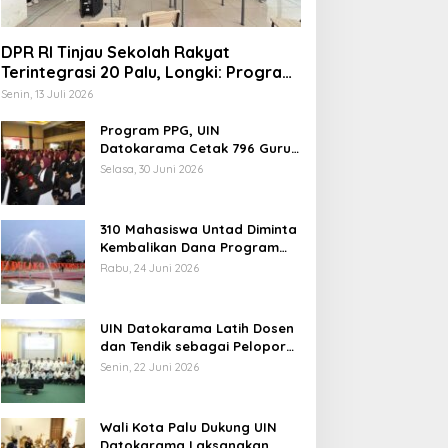
DPR RI Tinjau Sekolah Rakyat
Terintegrasi 20 Palu, Longki: Program
Prabowo Angkat Martabat Anak
Senin, 13 Juli 2026
Miskin
Program PPG, UIN
indungi Hak Sipil, PKB
Datokarama Cetak 796 Guru
Profesional
odorkan 8 Catatan RUU
Selasa, 30 Juni 2026
iber
310 Mahasiswa Untad Diminta
Kembalikan Dana Program
Berani Cerdas, Kadisdik
Rabu, 24 Juni 2026
Sulteng: Tidak Boleh Terima
Pemerintah Diminta
Beasiswa Ganda
Mengkaji Rencana
UIN Datokarama Latih Dosen
Kenaikan Gaji Kepala
dan Tendik sebagai Pelopor
Daerah
Moderasi Beragama
Senin, 22 Juni 2026
Wali Kota Palu Dukung UIN
Datokarama Laksanakan