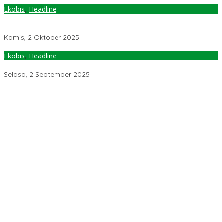
Ekobis
,
Headline
Daya Beli Petani Sulawesi Tengah 3 Bulan Terakhir Turun Drastis,
NTP Nasional September Naik 0,63 Persen
Kamis, 2 Oktober 2025
Ekobis
,
Headline
Daya Beli Petani Sulteng Makin Turun di Agustus 2025
Selasa, 2 September 2025
Jelang Muktamar Ke-35, Komisi Organisasi NU Usulkan
Perubahan Aturan Main demi Bersihkan Politik Uang
Temuan 6 Juta Data Ganda Penerima MBG, Komisi IX: Tindak
Lanjuti
Pemerintah Diminta Mengkaji Rencana Kenaikan Gaji Kepala
Daerah
Kementerian ESDM Perlu Survei Potensi Helium di Sesar Palu-
Koro dan Teluk Palu untuk Mendukung Industri Teknologi Masa
Depan
Prof Hanief Ghafur: Ketua Umum PBNU Harus Diseleksi Ahwa