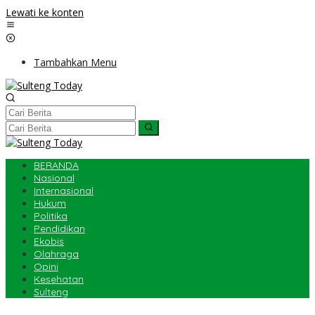
Lewati ke konten
Tambahkan Menu
BERANDA
Nasional
Internasional
Hukum
Politika
Pendidikan
Ekobis
Olahraga
Opini
Kesehatan
Sulteng