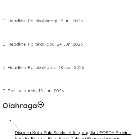
Di Pelantikan PAN Sulteng, Gubernur Anwar Hafid Ajak Sinergi
Optimalkan Potensi Daerah
Di Headline, Politika
|
Minggu, 5 Juli 2026
Rio Capella Gantikan Hadianto Rasyid Sebagai Ketua DPD
Hanura Sulteng
Di Headline, Politika
|
Rabu, 24 Juni 2026
DPW PKB Sulteng Sukses Gelar Muscab, Mustasyar Apresiasi
Kinerja Utat Bowo
Di Headline, Politika
|
Kamis, 18 Juni 2026
PSI Sulteng Peduli Korban Gempa 6,7 SR, Membumikan
Solidaritas, Meringankan Derita Rakyat
Di Politika
|
Kamis, 18 Juni 2026
Olahraga
1
Dispora Kota Palu Seleksi Atlet yang Ikut POPDA Provinsi,
Imelda: Pemkot Komitmen Dukung Pengembangan