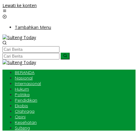
Lewati ke konten
Tambahkan Menu
BERANDA
Nasional
Internasional
Hukum
Politika
Pendidikan
Ekobis
Olahraga
Opini
Kesehatan
Sulteng