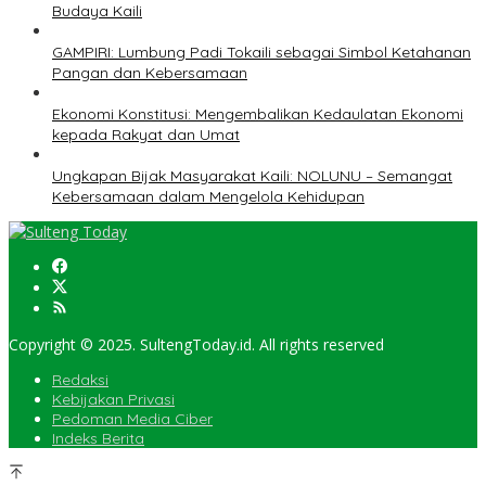
Budaya Kaili
GAMPIRI: Lumbung Padi Tokaili sebagai Simbol Ketahanan
Pangan dan Kebersamaan
Ekonomi Konstitusi: Mengembalikan Kedaulatan Ekonomi
kepada Rakyat dan Umat
Ungkapan Bijak Masyarakat Kaili: NOLUNU – Semangat
Kebersamaan dalam Mengelola Kehidupan
Copyright © 2025. SultengToday.id. All rights reserved
Redaksi
Kebijakan Privasi
Pedoman Media Ciber
Indeks Berita