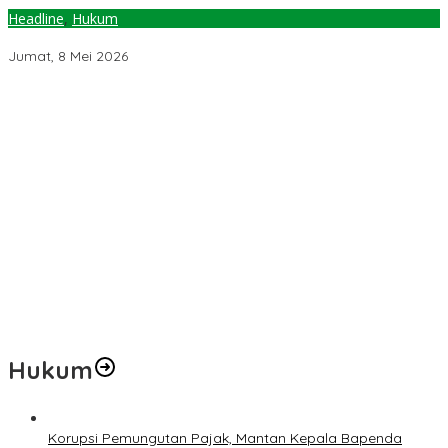
Headline
,
Hukum
Dishub dan Satpol PP Kota Palu Tertibkan Parkir Liar
Jumat, 8 Mei 2026
Pemerintah Diminta Mengkaji Rencana Kenaikan Gaji Kepala
Daerah
Kementerian ESDM Perlu Survei Potensi Helium di Sesar Palu-
Koro dan Teluk Palu untuk Mendukung Industri Teknologi Masa
Depan
Prof Hanief Ghafur: Ketua Umum PBNU Harus Diseleksi Ahwa
Jelang Muktamar Ke-35, AS Hikam Ingatkan Evaluasi Total
Hubungan NU dan Kekuasaan
Lindungi Hak Sipil, PKB Sodorkan 8 Catatan RUU Siber
Hukum
Korupsi Pemungutan Pajak, Mantan Kepala Bapenda