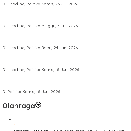
Di Headline, Politika
|
Kamis, 23 Juli 2026
Di Pelantikan PAN Sulteng, Gubernur Anwar Hafid Ajak Sinergi
Optimalkan Potensi Daerah
Di Headline, Politika
|
Minggu, 5 Juli 2026
Rio Capella Gantikan Hadianto Rasyid Sebagai Ketua DPD
Hanura Sulteng
Di Headline, Politika
|
Rabu, 24 Juni 2026
DPW PKB Sulteng Sukses Gelar Muscab, Mustasyar Apresiasi
Kinerja Utat Bowo
Di Headline, Politika
|
Kamis, 18 Juni 2026
PSI Sulteng Peduli Korban Gempa 6,7 SR, Membumikan
Solidaritas, Meringankan Derita Rakyat
Di Politika
|
Kamis, 18 Juni 2026
Olahraga
1
Dispora Kota Palu Seleksi Atlet yang Ikut POPDA Provinsi,