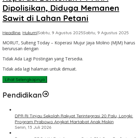
Dipolisikan, Diduga Memanen
Sawit di Lahan Petani
oleh
Headline
,
Hukum
|
Sabtu, 9 Agustus 2025
Sabtu, 9 Agustus 2025
Sult
MORUT, Sulteng Today – Koperasi Mujur Jaya Molino (MJM) harus
Tod
berurusan dengan
Tidak Ada Lagi Postingan yang Tersedia.
Tidak ada lagi halaman untuk dimuat.
Lihat Selengkapnya
Pendidikan
DPR RI Tinjau Sekolah Rakyat Terintegrasi 20 Palu, Longki:
Program Prabowo Angkat Martabat Anak Miskin
Senin, 13 Juli 2026