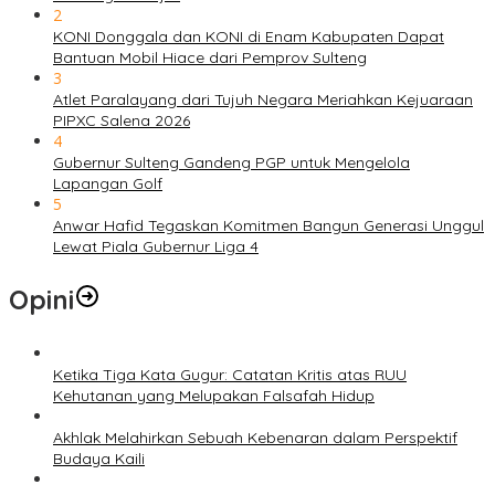
2
KONI Donggala dan KONI di Enam Kabupaten Dapat
Bantuan Mobil Hiace dari Pemprov Sulteng
3
Atlet Paralayang dari Tujuh Negara Meriahkan Kejuaraan
PIPXC Salena 2026
4
Gubernur Sulteng Gandeng PGP untuk Mengelola
Lapangan Golf
5
Anwar Hafid Tegaskan Komitmen Bangun Generasi Unggul
Lewat Piala Gubernur Liga 4
Opini
Ketika Tiga Kata Gugur: Catatan Kritis atas RUU
Kehutanan yang Melupakan Falsafah Hidup
Akhlak Melahirkan Sebuah Kebenaran dalam Perspektif
Budaya Kaili