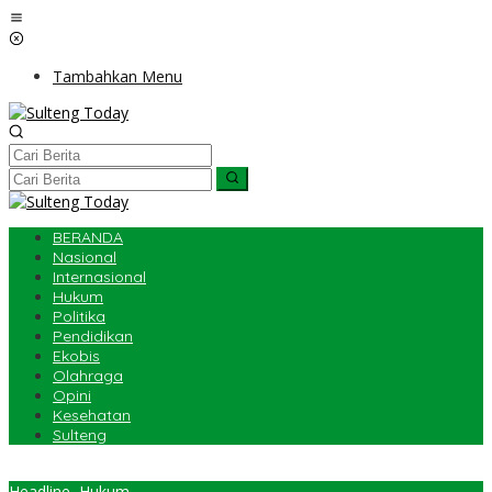
Lewati
ke
konten
Tambahkan Menu
BERANDA
Nasional
Internasional
Hukum
Politika
Pendidikan
Ekobis
Olahraga
Opini
Kesehatan
Sulteng
Headline
,
Hukum