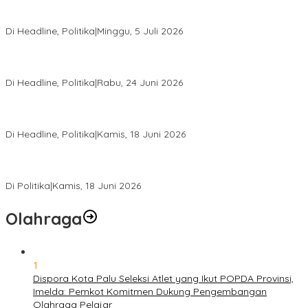
Di Pelantikan PAN Sulteng, Gubernur Anwar Hafid Ajak Sinergi
Optimalkan Potensi Daerah
Di Headline, Politika
|
Minggu, 5 Juli 2026
Rio Capella Gantikan Hadianto Rasyid Sebagai Ketua DPD
Hanura Sulteng
Di Headline, Politika
|
Rabu, 24 Juni 2026
DPW PKB Sulteng Sukses Gelar Muscab, Mustasyar Apresiasi
Kinerja Utat Bowo
Di Headline, Politika
|
Kamis, 18 Juni 2026
PSI Sulteng Peduli Korban Gempa 6,7 SR, Membumikan
Solidaritas, Meringankan Derita Rakyat
Di Politika
|
Kamis, 18 Juni 2026
Olahraga
1
Dispora Kota Palu Seleksi Atlet yang Ikut POPDA Provinsi,
Imelda: Pemkot Komitmen Dukung Pengembangan
Olahraga Pelajar