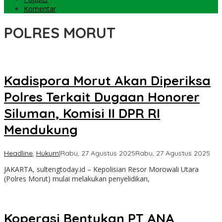
Komentar
POLRES MORUT
Kadispora Morut Akan Diperiksa
Polres Terkait Dugaan Honorer
Siluman, Komisi II DPR RI
Mendukung
ole
Headline
,
Hukum
|
Rabu, 27 Agustus 2025
Rabu, 27 Agustus 2025
Sul
JAKARTA, sultengtoday.id – Kepolisian Resor Morowali Utara
Tod
(Polres Morut) mulai melakukan penyelidikan,
Koperasi Bentukan PT ANA