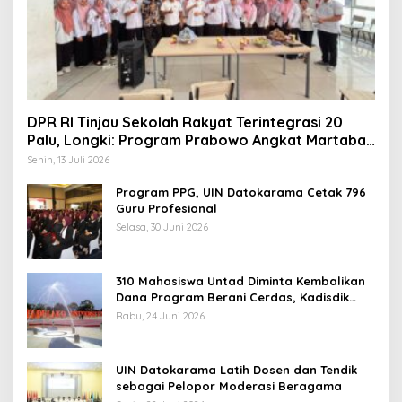
DPR RI Tinjau Sekolah Rakyat Terintegrasi 20
Palu, Longki: Program Prabowo Angkat Martabat
Anak Miskin
Senin, 13 Juli 2026
Program PPG, UIN Datokarama Cetak 796
Guru Profesional
Selasa, 30 Juni 2026
310 Mahasiswa Untad Diminta Kembalikan
Dana Program Berani Cerdas, Kadisdik
Sulteng: Tidak Boleh Terima Beasiswa
Rabu, 24 Juni 2026
Ganda
UIN Datokarama Latih Dosen dan Tendik
sebagai Pelopor Moderasi Beragama