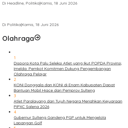
Di Headline, Politika
|
Kamis, 18 Juni 2026
PSI Sulteng Peduli Korban Gempa 6,7 SR, Membumikan
Solidaritas, Meringankan Derita Rakyat
Di Politika
|
Kamis, 18 Juni 2026
Olahraga
1
Dispora Kota Palu Seleksi Atlet yang Ikut POPDA Provinsi,
Imelda: Pemkot Komitmen Dukung Pengembangan
Olahraga Pelajar
2
KONI Donggala dan KONI di Enam Kabupaten Dapat
Bantuan Mobil Hiace dari Pemprov Sulteng
3
Atlet Paralayang dari Tujuh Negara Meriahkan Kejuaraan
PIPXC Salena 2026
4
Gubernur Sulteng Gandeng PGP untuk Mengelola
Lapangan Golf