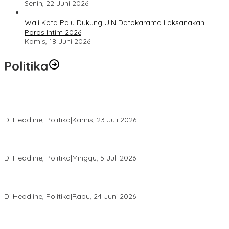
Senin, 22 Juni 2026
Wali Kota Palu Dukung UIN Datokarama Laksanakan
Poros Intim 2026
Kamis, 18 Juni 2026
Politika
Momentum Harlah PKB ke-28, Perempuan Bangsa Gelar Dua
Agenda Akbar Perkuat Mesin Organisasi
Di Headline, Politika
|
Kamis, 23 Juli 2026
Di Pelantikan PAN Sulteng, Gubernur Anwar Hafid Ajak Sinergi
Optimalkan Potensi Daerah
Di Headline, Politika
|
Minggu, 5 Juli 2026
Rio Capella Gantikan Hadianto Rasyid Sebagai Ketua DPD
Hanura Sulteng
Di Headline, Politika
|
Rabu, 24 Juni 2026
DPW PKB Sulteng Sukses Gelar Muscab, Mustasyar Apresiasi
Kinerja Utat Bowo