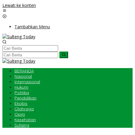
Lewati ke konten
Tambahkan Menu
BERANDA
Nasional
Internasional
Hukum
Politika
Pendidikan
Ekobis
Olahraga
Opini
Kesehatan
Sulteng