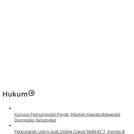
Temuan 6 Juta Data Ganda Penerima MBG, Komisi IX: Tindak
Lanjuti
Pemerintah Diminta Mengkaji Rencana Kenaikan Gaji Kepala
Daerah
Kementerian ESDM Perlu Survei Potensi Helium di Sesar Palu-
Koro dan Teluk Palu untuk Mendukung Industri Teknologi Masa
Depan
Prof Hanief Ghafur: Ketua Umum PBNU Harus Diseleksi Ahwa
Jelang Muktamar Ke-35, AS Hikam Ingatkan Evaluasi Total
Hubungan NU dan Kekuasaan
Hukum
Korupsi Pemungutan Pajak, Mantan Kepala Bapenda
Donggala Tersangka
Perputaran Uang Judi Online Capai Rp86,87 T, Komisi III