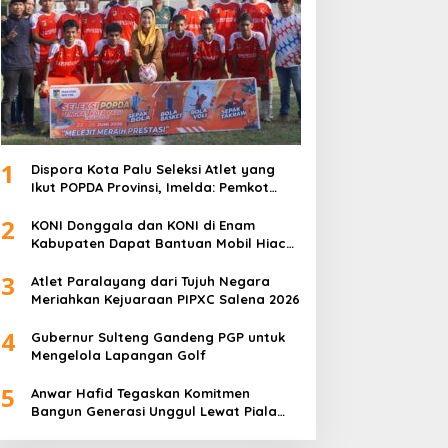
1
Dispora Kota Palu Seleksi Atlet yang
Ikut POPDA Provinsi, Imelda: Pemkot
Komitmen Dukung Pengembangan
2
Olahraga Pelajar
KONI Donggala dan KONI di Enam
Kabupaten Dapat Bantuan Mobil Hiace
dari Pemprov Sulteng
3
Atlet Paralayang dari Tujuh Negara
Meriahkan Kejuaraan PIPXC Salena 2026
4
Gubernur Sulteng Gandeng PGP untuk
Mengelola Lapangan Golf
5
Anwar Hafid Tegaskan Komitmen
Bangun Generasi Unggul Lewat Piala
Gubernur Liga 4