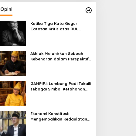
Opini
Ketika Tiga Kata Gugur:
Catatan Kritis atas RUU
Kehutanan yang Melupakan
Falsafah Hidup
Akhlak Melahirkan Sebuah
Kebenaran dalam Perspektif
Budaya Kaili
GAMPIRI: Lumbung Padi Tokaili
sebagai Simbol Ketahanan
Pangan dan Kebersamaan
Ekonomi Konstitusi:
Mengembalikan Kedaulatan
Ekonomi kepada Rakyat dan
Umat