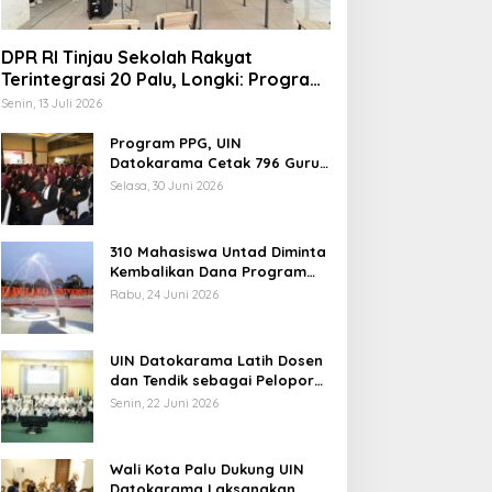
DPR RI Tinjau Sekolah Rakyat
Terintegrasi 20 Palu, Longki: Program
Prabowo Angkat Martabat Anak
Senin, 13 Juli 2026
Miskin
Program PPG, UIN
Datokarama Cetak 796 Guru
Profesional
Selasa, 30 Juni 2026
310 Mahasiswa Untad Diminta
Kembalikan Dana Program
Berani Cerdas, Kadisdik
Rabu, 24 Juni 2026
Sulteng: Tidak Boleh Terima
Beasiswa Ganda
UIN Datokarama Latih Dosen
dan Tendik sebagai Pelopor
Moderasi Beragama
Senin, 22 Juni 2026
Wali Kota Palu Dukung UIN
Datokarama Laksanakan