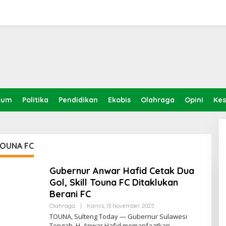
kum
Politika
Pendidikan
Ekobis
Olahraga
Opini
Ke
TOUNA FC
Gubernur Anwar Hafid Cetak Dua
Gol, Skill Touna FC Ditaklukan
Berani FC
Oleh
Olahraga
|
Kamis, 13 November 2025
Sulteng
TOUNA, Sulteng Today — Gubernur Sulawesi
Today
Tengah, H. Anwar Hafid memanfaatkan