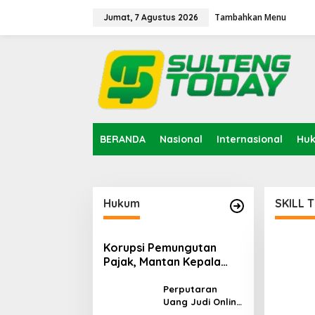
Lewati
ke
Tambahkan Menu
Jumat, 7 Agustus 2026
konten
BERANDA
Nasional
Internasional
Hu
Hukum
SKILL 
Korupsi Pemungutan
Pajak, Mantan Kepala
Bapenda Donggala
Tersangka
Perputaran
Uang Judi Online
Capai Rp86,87 T,