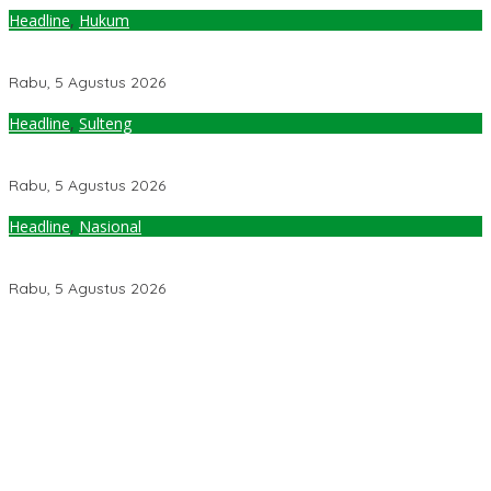
Headline
,
Hukum
Perputaran Uang Judi Online Capai Rp86,87 T, Komisi III Desak
Polri Bertindak Tegas
Rabu, 5 Agustus 2026
Headline
,
Sulteng
Gubernur Sulteng Kunjungi Desa Mire, Warga Minta Dibangunkan
Jalan
Rabu, 5 Agustus 2026
Headline
,
Nasional
Pemerintah Diminta Mengkaji Rencana Kenaikan Gaji Kepala
Daerah
Rabu, 5 Agustus 2026
Pemerintah Diminta Mengkaji Rencana Kenaikan Gaji Kepala
Daerah
Kementerian ESDM Perlu Survei Potensi Helium di Sesar Palu-
Koro dan Teluk Palu untuk Mendukung Industri Teknologi Masa
Depan
Prof Hanief Ghafur: Ketua Umum PBNU Harus Diseleksi Ahwa