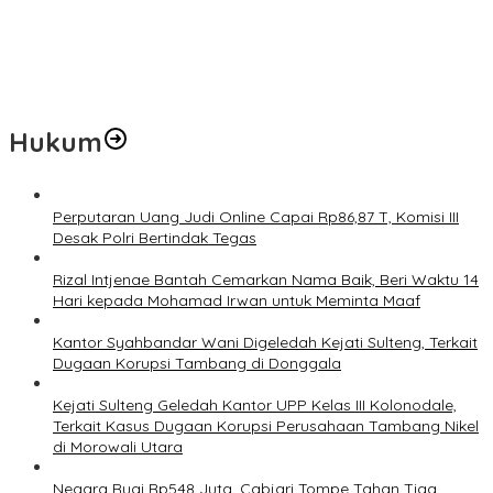
Jelang Muktamar Ke-35, AS Hikam Ingatkan Evaluasi Total
Hubungan NU dan Kekuasaan
Lindungi Hak Sipil, PKB Sodorkan 8 Catatan RUU Siber
Hukum
Perputaran Uang Judi Online Capai Rp86,87 T, Komisi III
Desak Polri Bertindak Tegas
Rizal Intjenae Bantah Cemarkan Nama Baik, Beri Waktu 14
Hari kepada Mohamad Irwan untuk Meminta Maaf
Kantor Syahbandar Wani Digeledah Kejati Sulteng, Terkait
Dugaan Korupsi Tambang di Donggala
Kejati Sulteng Geledah Kantor UPP Kelas III Kolonodale,
Terkait Kasus Dugaan Korupsi Perusahaan Tambang Nikel
di Morowali Utara
Negara Rugi Rp548 Juta, Cabjari Tompe Tahan Tiga