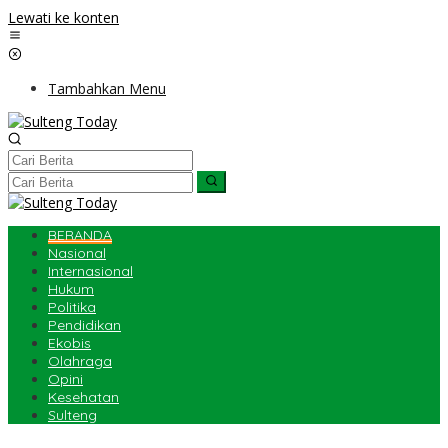
Lewati ke konten
Tambahkan Menu
BERANDA
Nasional
Internasional
Hukum
Politika
Pendidikan
Ekobis
Olahraga
Opini
Kesehatan
Sulteng