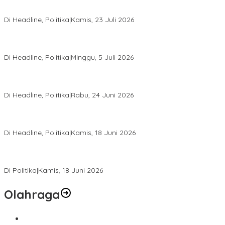
Momentum Harlah PKB ke-28, Perempuan Bangsa Gelar Dua
Agenda Akbar Perkuat Mesin Organisasi
Di Headline, Politika
|
Kamis, 23 Juli 2026
Di Pelantikan PAN Sulteng, Gubernur Anwar Hafid Ajak Sinergi
Optimalkan Potensi Daerah
Di Headline, Politika
|
Minggu, 5 Juli 2026
Rio Capella Gantikan Hadianto Rasyid Sebagai Ketua DPD
Hanura Sulteng
Di Headline, Politika
|
Rabu, 24 Juni 2026
DPW PKB Sulteng Sukses Gelar Muscab, Mustasyar Apresiasi
Kinerja Utat Bowo
Di Headline, Politika
|
Kamis, 18 Juni 2026
PSI Sulteng Peduli Korban Gempa 6,7 SR, Membumikan
Solidaritas, Meringankan Derita Rakyat
Di Politika
|
Kamis, 18 Juni 2026
Olahraga