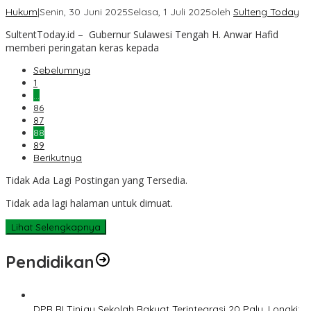
Hukum
|
Senin, 30 Juni 2025
Selasa, 1 Juli 2025
oleh
Sulteng Today
SultentToday.id – Gubernur Sulawesi Tengah H. Anwar Hafid
memberi peringatan keras kepada
Sebelumnya
1
…
86
87
88
89
Berikutnya
Tidak Ada Lagi Postingan yang Tersedia.
Tidak ada lagi halaman untuk dimuat.
Lihat Selengkapnya
Pendidikan
DPR RI Tinjau Sekolah Rakyat Terintegrasi 20 Palu, Longki: