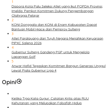
1
Dispora Kota Palu Seleksi Atlet yang Ikut POPDA Provinsi,
Imelda: Pemkot Komitmen Dukung Pengembangan
Olahraga Pelajar
2
KONI Donggala dan KONI di Enam Kabupaten Dapat
Bantuan Mobil Hiace dari Pemprov Sulteng
3
Atlet Paralayang dari Tujuh Negara Meriahkan Kejuaraan
PIPXC Salena 2026
4
Gubernur Sulteng Gandeng PGP untuk Mengelola
Lapangan Golf
5
Anwar Hafid Tegaskan Komitmen Bangun Generasi Unggul
Lewat Piala Gubernur Liga 4
Opini
Ketika Tiga Kata Gugur: Catatan Kritis atas RUU
Kehutanan yang Melupakan Falsafah Hidup