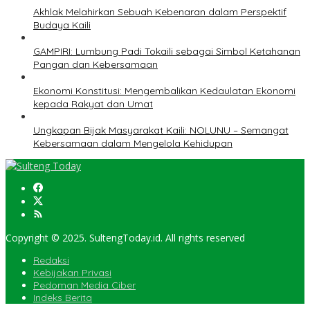
Akhlak Melahirkan Sebuah Kebenaran dalam Perspektif
Budaya Kaili
GAMPIRI: Lumbung Padi Tokaili sebagai Simbol Ketahanan
Pangan dan Kebersamaan
Ekonomi Konstitusi: Mengembalikan Kedaulatan Ekonomi
kepada Rakyat dan Umat
Ungkapan Bijak Masyarakat Kaili: NOLUNU – Semangat
Kebersamaan dalam Mengelola Kehidupan
Copyright © 2025. SultengToday.id. All rights reserved
Redaksi
Kebijakan Privasi
Pedoman Media Ciber
Indeks Berita