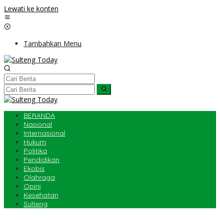
Lewati ke konten
Tambahkan Menu
BERANDA
Nasional
Internasional
Hukum
Politika
Pendidikan
Ekobis
Olahraga
Opini
Kesehatan
Sulteng