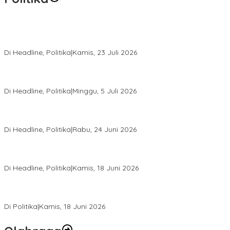
Momentum Harlah PKB ke-28, Perempuan Bangsa Gelar Dua
Agenda Akbar Perkuat Mesin Organisasi
Di Headline, Politika
|
Kamis, 23 Juli 2026
Di Pelantikan PAN Sulteng, Gubernur Anwar Hafid Ajak Sinergi
Optimalkan Potensi Daerah
Di Headline, Politika
|
Minggu, 5 Juli 2026
Rio Capella Gantikan Hadianto Rasyid Sebagai Ketua DPD
Hanura Sulteng
Di Headline, Politika
|
Rabu, 24 Juni 2026
DPW PKB Sulteng Sukses Gelar Muscab, Mustasyar Apresiasi
Kinerja Utat Bowo
Di Headline, Politika
|
Kamis, 18 Juni 2026
PSI Sulteng Peduli Korban Gempa 6,7 SR, Membumikan
Solidaritas, Meringankan Derita Rakyat
Di Politika
|
Kamis, 18 Juni 2026