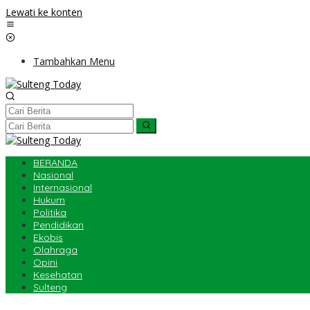
Lewati ke konten
Tambahkan Menu
BERANDA
Nasional
Internasional
Hukum
Politika
Pendidikan
Ekobis
Olahraga
Opini
Kesehatan
Sulteng