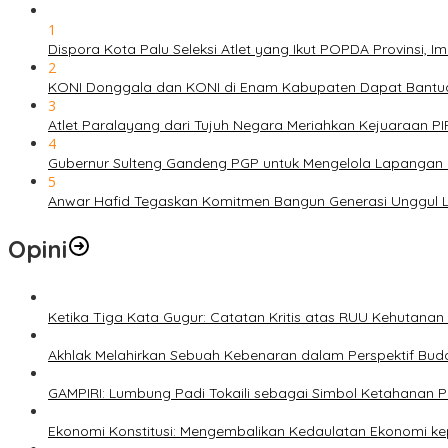
1
Dispora Kota Palu Seleksi Atlet yang Ikut POPDA Provinsi
2
KONI Donggala dan KONI di Enam Kabupaten Dapat Bantuan
3
Atlet Paralayang dari Tujuh Negara Meriahkan Kejuaraan P
4
Gubernur Sulteng Gandeng PGP untuk Mengelola Lapangan 
5
Anwar Hafid Tegaskan Komitmen Bangun Generasi Unggul Le
Opini
Ketika Tiga Kata Gugur: Catatan Kritis atas RUU Kehutana
Akhlak Melahirkan Sebuah Kebenaran dalam Perspektif Buda
GAMPIRI: Lumbung Padi Tokaili sebagai Simbol Ketahanan
Ekonomi Konstitusi: Mengembalikan Kedaulatan Ekonomi 