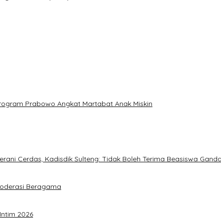
: Program Prabowo Angkat Martabat Anak Miskin
ani Cerdas, Kadisdik Sulteng: Tidak Boleh Terima Beasiswa Gand
Moderasi Beragama
Intim 2026