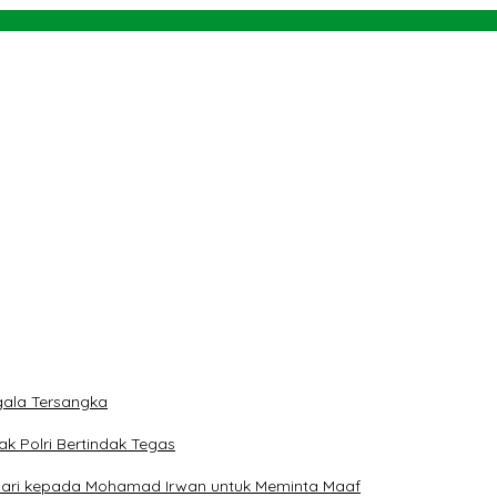
agub Reny Saat Melantik Pimpinan BAZNAS Periode 2025 – 2030
rah
 dan Teluk Palu untuk Mendukung Industri Teknologi Masa Depan
ngan NU dan Kekuasaan
ala Tersangka
ak Polri Bertindak Tegas
 Hari kepada Mohamad Irwan untuk Meminta Maaf