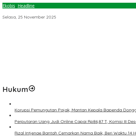
Ekobis
,
Headline
Zakat Instrumen Mempercepat Pengentasan Kemiskinan, Pesan W
Selasa, 25 November 2025
Pemerintah Diminta Mengkaji Rencana Kenaikan Gaji Kepala Dae
Kementerian ESDM Perlu Survei Potensi Helium di Sesar Palu-Koro
Prof Hanief Ghafur: Ketua Umum PBNU Harus Diseleksi Ahwa
Jelang Muktamar Ke-35, AS Hikam Ingatkan Evaluasi Total Hubu
Lindungi Hak Sipil, PKB Sodorkan 8 Catatan RUU Siber
Hukum
Korupsi Pemungutan Pajak, Mantan Kepala Bapenda Dongg
Perputaran Uang Judi Online Capai Rp86,87 T, Komisi III Des
Rizal Intjenae Bantah Cemarkan Nama Baik, Beri Waktu 14