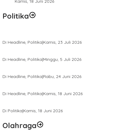
Kamis, 18 Juni 2026
Politika
Momentum Harlah PKB ke-28, Perempuan Bangsa Gelar Dua Agend
Di Headline, Politika
|
Kamis, 23 Juli 2026
Di Pelantikan PAN Sulteng, Gubernur Anwar Hafid Ajak Sinergi Op
Di Headline, Politika
|
Minggu, 5 Juli 2026
Rio Capella Gantikan Hadianto Rasyid Sebagai Ketua DPD Hanura
Di Headline, Politika
|
Rabu, 24 Juni 2026
DPW PKB Sulteng Sukses Gelar Muscab, Mustasyar Apresiasi Kine
Di Headline, Politika
|
Kamis, 18 Juni 2026
PSI Sulteng Peduli Korban Gempa 6,7 SR, Membumikan Solidaritas
Di Politika
|
Kamis, 18 Juni 2026
Olahraga