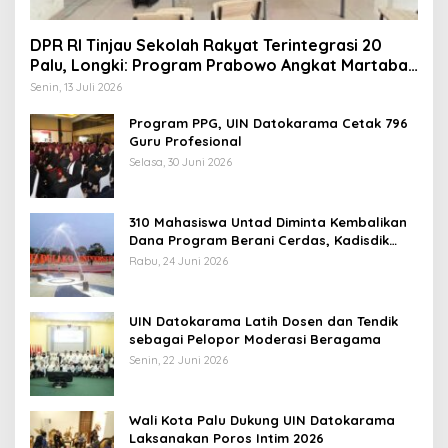
DPR RI Tinjau Sekolah Rakyat Terintegrasi 20
Palu, Longki: Program Prabowo Angkat Martabat
Anak Miskin
Senin, 13 Juli 2026
Program PPG, UIN Datokarama Cetak 796
Guru Profesional
Selasa, 30 Juni 2026
310 Mahasiswa Untad Diminta Kembalikan
Dana Program Berani Cerdas, Kadisdik
Sulteng: Tidak Boleh Terima Beasiswa
Rabu, 24 Juni 2026
Ganda
UIN Datokarama Latih Dosen dan Tendik
sebagai Pelopor Moderasi Beragama
Senin, 22 Juni 2026
Wali Kota Palu Dukung UIN Datokarama
Laksanakan Poros Intim 2026