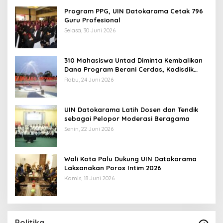
Program PPG, UIN Datokarama Cetak 796
Guru Profesional
Selasa, 30 Juni 2026
310 Mahasiswa Untad Diminta Kembalikan
Dana Program Berani Cerdas, Kadisdik
Sulteng: Tidak Boleh Terima Beasiswa
Rabu, 24 Juni 2026
Ganda
UIN Datokarama Latih Dosen dan Tendik
sebagai Pelopor Moderasi Beragama
Senin, 22 Juni 2026
Wali Kota Palu Dukung UIN Datokarama
Laksanakan Poros Intim 2026
Kamis, 18 Juni 2026
Politika