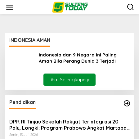
L
e
w
a
t
i
k
INDONESIA AMAN
e
k
o
Indonesia dan 9 Negara ini Paling
n
Aman Bila Perang Dunia 3 Terjadi
t
e
n
Lihat Selengkapnya
Pendidikan
DPR RI Tinjau Sekolah Rakyat Terintegrasi 20
Palu, Longki: Program Prabowo Angkat Martabat
Anak Miskin
Senin, 13 Juli 2026