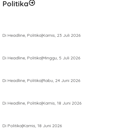
Politika
Momentum Harlah PKB ke-28, Perempuan Bangsa Gelar Dua
Agenda Akbar Perkuat Mesin Organisasi
Di Headline, Politika
|
Kamis, 23 Juli 2026
Di Pelantikan PAN Sulteng, Gubernur Anwar Hafid Ajak Sinergi
Optimalkan Potensi Daerah
Di Headline, Politika
|
Minggu, 5 Juli 2026
Rio Capella Gantikan Hadianto Rasyid Sebagai Ketua DPD
Hanura Sulteng
Di Headline, Politika
|
Rabu, 24 Juni 2026
DPW PKB Sulteng Sukses Gelar Muscab, Mustasyar Apresiasi
Kinerja Utat Bowo
Di Headline, Politika
|
Kamis, 18 Juni 2026
PSI Sulteng Peduli Korban Gempa 6,7 SR, Membumikan
Solidaritas, Meringankan Derita Rakyat
Di Politika
|
Kamis, 18 Juni 2026