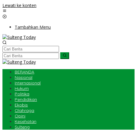
Lewati ke konten
Tambahkan Menu
BERANDA
Nasional
Internasional
Hukum
Politika
Pendidikan
Ekobis
Olahraga
Opini
Kesehatan
Sulteng