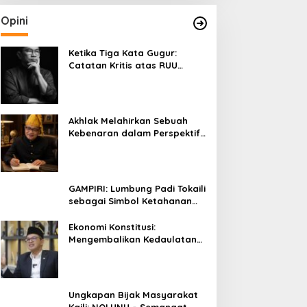
Opini
Ketika Tiga Kata Gugur:
Catatan Kritis atas RUU
Kehutanan yang Melupakan
Falsafah Hidup
Akhlak Melahirkan Sebuah
Kebenaran dalam Perspektif
Budaya Kaili
GAMPIRI: Lumbung Padi Tokaili
sebagai Simbol Ketahanan
Pangan dan Kebersamaan
Ekonomi Konstitusi:
Mengembalikan Kedaulatan
Ekonomi kepada Rakyat dan
Umat
Ungkapan Bijak Masyarakat
Kaili: NOLUNU – Semangat