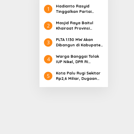
Hadianto Rasyid
1
Tinggalkan Partai
Hanura setelah 18
Tahun Mengabdi
Masjid Raya Baitul
2
Khairaat Provinsi
Sulteng Mendapat
Rekor MURI, Ini
PLTA 1.130 MW Akan
3
Keunikan Arsitekturnya
Dibangun di Kabupaten
Sigi, PT. Befar
Evergreen Industri
Warga Banggai Tolak
4
Audiensi dengan
IUP Nikel, DPR RI
Gubernur Sulteng
Nyatakan Dukungan
Kota Palu Rugi Sekitar
5
Rp2,6 Miliar, Dugaan
Korupsi Dana BPHTB
Masuk Tahap
Penyidikan Kejari