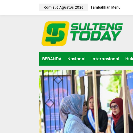
Lewati
ke
Tambahkan Menu
Kamis, 6 Agustus 2026
konten
BERANDA
Nasional
Internasional
Hu