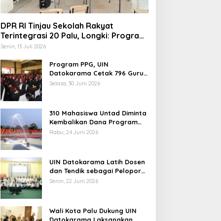
DPR RI Tinjau Sekolah Rakyat
Terintegrasi 20 Palu, Longki: Program
Prabowo Angkat Martabat Anak
Senin, 13 Juli 2026
Miskin
Program PPG, UIN
indungi Hak Sipil, PKB
Datokarama Cetak 796 Guru
Profesional
odorkan 8 Catatan RUU
Selasa, 30 Juni 2026
iber
310 Mahasiswa Untad Diminta
Kembalikan Dana Program
Berani Cerdas, Kadisdik
Rabu, 24 Juni 2026
Sulteng: Tidak Boleh Terima
Pemerintah Diminta
Beasiswa Ganda
Mengkaji Rencana
UIN Datokarama Latih Dosen
Kenaikan Gaji Kepala
dan Tendik sebagai Pelopor
Daerah
Moderasi Beragama
Senin, 22 Juni 2026
Wali Kota Palu Dukung UIN
Datokarama Laksanakan