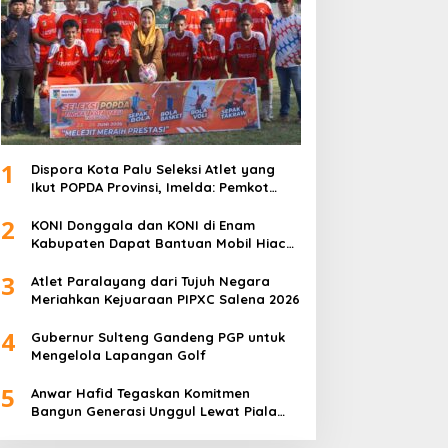
1
Dispora Kota Palu Seleksi Atlet yang
Ikut POPDA Provinsi, Imelda: Pemkot
Komitmen Dukung Pengembangan
2
Olahraga Pelajar
KONI Donggala dan KONI di Enam
Kabupaten Dapat Bantuan Mobil Hiace
dari Pemprov Sulteng
3
Atlet Paralayang dari Tujuh Negara
Meriahkan Kejuaraan PIPXC Salena 2026
4
Gubernur Sulteng Gandeng PGP untuk
Mengelola Lapangan Golf
5
Anwar Hafid Tegaskan Komitmen
Bangun Generasi Unggul Lewat Piala
Gubernur Liga 4