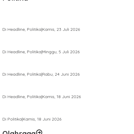
Momentum Harlah PKB ke-28, Perempuan Bangsa Gelar Dua
Agenda Akbar Perkuat Mesin Organisasi
Di Headline, Politika
|
Kamis, 23 Juli 2026
Di Pelantikan PAN Sulteng, Gubernur Anwar Hafid Ajak Sinergi
Optimalkan Potensi Daerah
Di Headline, Politika
|
Minggu, 5 Juli 2026
Rio Capella Gantikan Hadianto Rasyid Sebagai Ketua DPD
Hanura Sulteng
Di Headline, Politika
|
Rabu, 24 Juni 2026
DPW PKB Sulteng Sukses Gelar Muscab, Mustasyar Apresiasi
Kinerja Utat Bowo
Di Headline, Politika
|
Kamis, 18 Juni 2026
PSI Sulteng Peduli Korban Gempa 6,7 SR, Membumikan
Solidaritas, Meringankan Derita Rakyat
Di Politika
|
Kamis, 18 Juni 2026
Olahraga