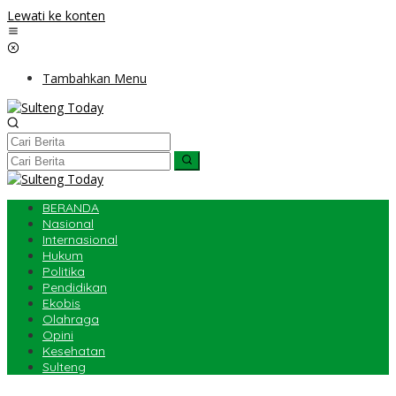
Lewati ke konten
Tambahkan Menu
BERANDA
Nasional
Internasional
Hukum
Politika
Pendidikan
Ekobis
Olahraga
Opini
Kesehatan
Sulteng