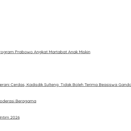
: Program Prabowo Angkat Martabat Anak Miskin
ani Cerdas, Kadisdik Sulteng: Tidak Boleh Terima Beasiswa Gand
Moderasi Beragama
Intim 2026