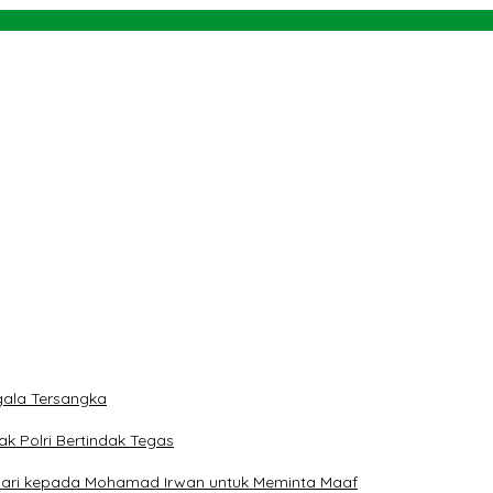
 di Tojo Unauna
Aturan Main demi Bersihkan Politik Uang
ti
rah
 dan Teluk Palu untuk Mendukung Industri Teknologi Masa Depan
ala Tersangka
ak Polri Bertindak Tegas
 Hari kepada Mohamad Irwan untuk Meminta Maaf