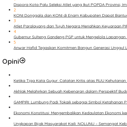
Dispora Kota Palu Seleksi Atlet yang Ikut POPDA Provinsi
2
KONI Donggala dan KONI di Enam Kabupaten Dapat Bantuan
3
Atlet Paralayang dari Tujuh Negara Meriahkan Kejuaraan P
4
Gubernur Sulteng Gandeng PGP untuk Mengelola Lapangan 
5
Anwar Hafid Tegaskan Komitmen Bangun Generasi Unggul Le
Opini
Ketika Tiga Kata Gugur: Catatan Kritis atas RUU Kehutana
Akhlak Melahirkan Sebuah Kebenaran dalam Perspektif Buda
GAMPIRI: Lumbung Padi Tokaili sebagai Simbol Ketahanan
Ekonomi Konstitusi: Mengembalikan Kedaulatan Ekonomi 
Ungkapan Bijak Masyarakat Kaili: NOLUNU – Semangat Ke