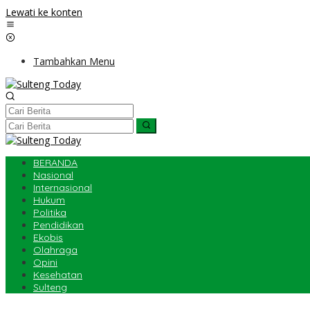
Lewati ke konten
Tambahkan Menu
BERANDA
Nasional
Internasional
Hukum
Politika
Pendidikan
Ekobis
Olahraga
Opini
Kesehatan
Sulteng