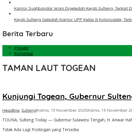
Kantor Syahbandar Wani Digeledah Kejati Sulteng, Terkai
Kejati Sulteng Geledah Kantor UPP Kelas III Kolonodale, T
Berita Terbaru
Populer
Komentar
TAMAN LAUT TOGEAN
Kunjungi Togean, Gubernur Sulten
Headline
,
Sulteng
|
Kamis, 13 November 2025
Kamis, 13 November 2
TOUNA, Sulteng Today — Gubernur Sulawesi Tengah, H. Anwar Haf
Tidak Ada Lagi Postingan yang Tersedia.