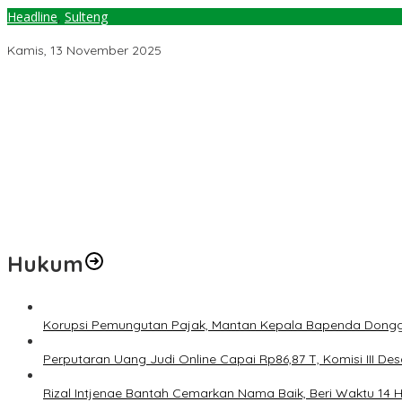
Headline
,
Sulteng
Kunjungi Togean, Gubernur Sulteng Dorong Penguatan Pariwisata
Kamis, 13 November 2025
Jelang Muktamar Ke-35, Komisi Organisasi NU Usulkan Perubahan 
Temuan 6 Juta Data Ganda Penerima MBG, Komisi IX: Tindak Lanju
Pemerintah Diminta Mengkaji Rencana Kenaikan Gaji Kepala Dae
Kementerian ESDM Perlu Survei Potensi Helium di Sesar Palu-Koro
Prof Hanief Ghafur: Ketua Umum PBNU Harus Diseleksi Ahwa
Hukum
Korupsi Pemungutan Pajak, Mantan Kepala Bapenda Dongg
Perputaran Uang Judi Online Capai Rp86,87 T, Komisi III Des
Rizal Intjenae Bantah Cemarkan Nama Baik, Beri Waktu 14