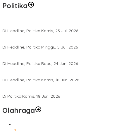
Politika
Momentum Harlah PKB ke-28, Perempuan Bangsa Gelar Dua Agend
Di Headline, Politika
|
Kamis, 23 Juli 2026
Di Pelantikan PAN Sulteng, Gubernur Anwar Hafid Ajak Sinergi Op
Di Headline, Politika
|
Minggu, 5 Juli 2026
Rio Capella Gantikan Hadianto Rasyid Sebagai Ketua DPD Hanura
Di Headline, Politika
|
Rabu, 24 Juni 2026
DPW PKB Sulteng Sukses Gelar Muscab, Mustasyar Apresiasi Kine
Di Headline, Politika
|
Kamis, 18 Juni 2026
PSI Sulteng Peduli Korban Gempa 6,7 SR, Membumikan Solidaritas
Di Politika
|
Kamis, 18 Juni 2026
Olahraga
1