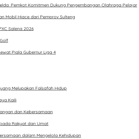
, Imelda: Pemkot Komitmen Dukung Pengembangan Olahraga Pelajar
 Mobil Hiace dari Pemprov Sulteng
IPXC Salena 2026
Golf
wat Piala Gubernur Liga 4
n yang Melupakan Falsafah Hidup
ya Kaili
 Pangan dan Kebersamaan
kepada Rakyat dan Umat
bersamaan dalam Mengelola Kehidupan