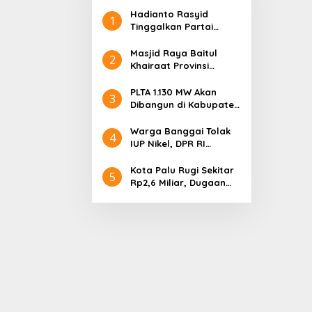
Hadianto Rasyid
1
Tinggalkan Partai
Hanura setelah 18
Tahun Mengabdi
Masjid Raya Baitul
2
Khairaat Provinsi
Sulteng Mendapat
Rekor MURI, Ini
PLTA 1.130 MW Akan
3
Keunikan Arsitekturnya
Dibangun di Kabupaten
Sigi, PT. Befar
Evergreen Industri
Warga Banggai Tolak
4
Audiensi dengan
IUP Nikel, DPR RI
Gubernur Sulteng
Nyatakan Dukungan
Kota Palu Rugi Sekitar
5
Rp2,6 Miliar, Dugaan
Korupsi Dana BPHTB
Masuk Tahap
Penyidikan Kejari