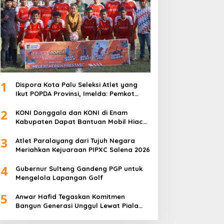
1
Dispora Kota Palu Seleksi Atlet yang
Ikut POPDA Provinsi, Imelda: Pemkot
Komitmen Dukung Pengembangan
2
Olahraga Pelajar
KONI Donggala dan KONI di Enam
Kabupaten Dapat Bantuan Mobil Hiace
dari Pemprov Sulteng
3
Atlet Paralayang dari Tujuh Negara
Meriahkan Kejuaraan PIPXC Salena 2026
4
Gubernur Sulteng Gandeng PGP untuk
Mengelola Lapangan Golf
5
Anwar Hafid Tegaskan Komitmen
Bangun Generasi Unggul Lewat Piala
Gubernur Liga 4