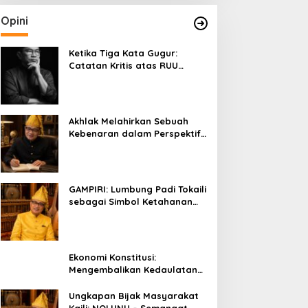
Opini
Ketika Tiga Kata Gugur:
Catatan Kritis atas RUU
Kehutanan yang Melupakan
Falsafah Hidup
Akhlak Melahirkan Sebuah
Kebenaran dalam Perspektif
Budaya Kaili
GAMPIRI: Lumbung Padi Tokaili
sebagai Simbol Ketahanan
Pangan dan Kebersamaan
Ekonomi Konstitusi:
Mengembalikan Kedaulatan
Ekonomi kepada Rakyat dan
Umat
Ungkapan Bijak Masyarakat
Kaili: NOLUNU – Semangat