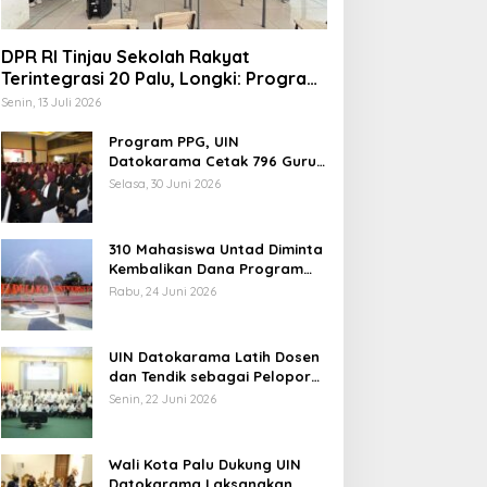
DPR RI Tinjau Sekolah Rakyat
Terintegrasi 20 Palu, Longki: Program
Prabowo Angkat Martabat Anak
Senin, 13 Juli 2026
Miskin
Program PPG, UIN
indungi Hak Sipil, PKB
Datokarama Cetak 796 Guru
Profesional
odorkan 8 Catatan RUU
Selasa, 30 Juni 2026
iber
310 Mahasiswa Untad Diminta
Kembalikan Dana Program
Berani Cerdas, Kadisdik
Rabu, 24 Juni 2026
Sulteng: Tidak Boleh Terima
Pemerintah Diminta
Beasiswa Ganda
Mengkaji Rencana
UIN Datokarama Latih Dosen
Kenaikan Gaji Kepala
dan Tendik sebagai Pelopor
Daerah
Moderasi Beragama
Senin, 22 Juni 2026
Wali Kota Palu Dukung UIN
Datokarama Laksanakan