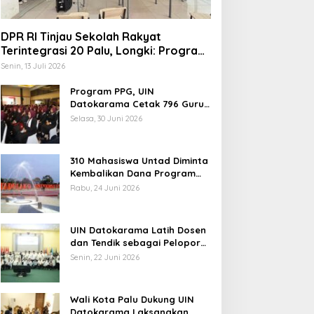
Uang
DPR RI Tinjau Sekolah Rakyat
Terintegrasi 20 Palu, Longki: Program
Prabowo Angkat Martabat Anak
Senin, 13 Juli 2026
Miskin
Program PPG, UIN
Datokarama Cetak 796 Guru
Profesional
Selasa, 30 Juni 2026
310 Mahasiswa Untad Diminta
Kembalikan Dana Program
Berani Cerdas, Kadisdik
Rabu, 24 Juni 2026
Sulteng: Tidak Boleh Terima
Beasiswa Ganda
UIN Datokarama Latih Dosen
dan Tendik sebagai Pelopor
Moderasi Beragama
Senin, 22 Juni 2026
Wali Kota Palu Dukung UIN
Datokarama Laksanakan