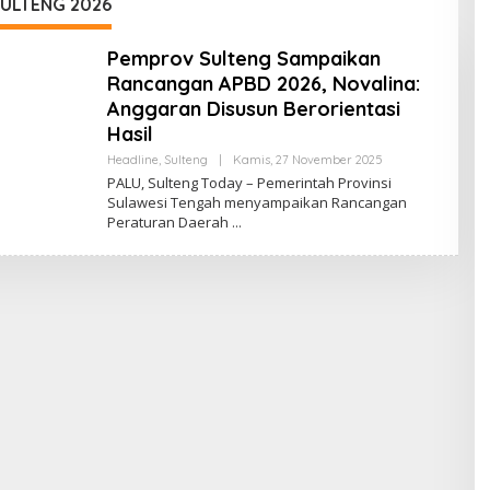
ULTENG 2026
Pemprov Sulteng Sampaikan
Rancangan APBD 2026, Novalina:
Anggaran Disusun Berorientasi
Hasil
Oleh
Headline
,
Sulteng
|
Kamis, 27 November 2025
Sulteng
PALU, Sulteng Today – Pemerintah Provinsi
Today
Sulawesi Tengah menyampaikan Rancangan
Peraturan Daerah