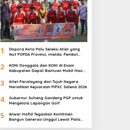
1
Dispora Kota Palu Seleksi Atlet yang
Ikut POPDA Provinsi, Imelda: Pemkot
Komitmen Dukung Pengembangan
2
Olahraga Pelajar
KONI Donggala dan KONI di Enam
Kabupaten Dapat Bantuan Mobil Hiace
dari Pemprov Sulteng
3
Atlet Paralayang dari Tujuh Negara
Meriahkan Kejuaraan PIPXC Salena 2026
4
Gubernur Sulteng Gandeng PGP untuk
Mengelola Lapangan Golf
5
Anwar Hafid Tegaskan Komitmen
Bangun Generasi Unggul Lewat Piala
Gubernur Liga 4