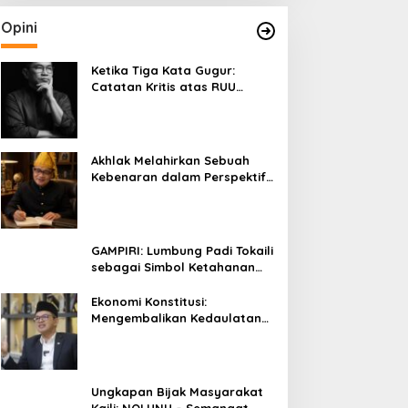
Opini
Ketika Tiga Kata Gugur:
Catatan Kritis atas RUU
Kehutanan yang Melupakan
Falsafah Hidup
Akhlak Melahirkan Sebuah
Kebenaran dalam Perspektif
Budaya Kaili
GAMPIRI: Lumbung Padi Tokaili
sebagai Simbol Ketahanan
Pangan dan Kebersamaan
Ekonomi Konstitusi:
Mengembalikan Kedaulatan
Ekonomi kepada Rakyat dan
Umat
Ungkapan Bijak Masyarakat
Kaili: NOLUNU – Semangat