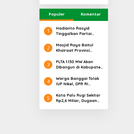
Utara
Populer
Komentar
Hadianto Rasyid
1
Tinggalkan Partai
Hanura setelah 18
Tahun Mengabdi
Masjid Raya Baitul
2
Khairaat Provinsi
Sulteng Mendapat
Rekor MURI, Ini
PLTA 1.130 MW Akan
3
Keunikan Arsitekturnya
Dibangun di Kabupaten
Sigi, PT. Befar
Evergreen Industri
Warga Banggai Tolak
4
Audiensi dengan
IUP Nikel, DPR RI
Gubernur Sulteng
Nyatakan Dukungan
Kota Palu Rugi Sekitar
5
Rp2,6 Miliar, Dugaan
Korupsi Dana BPHTB
Masuk Tahap
Penyidikan Kejari