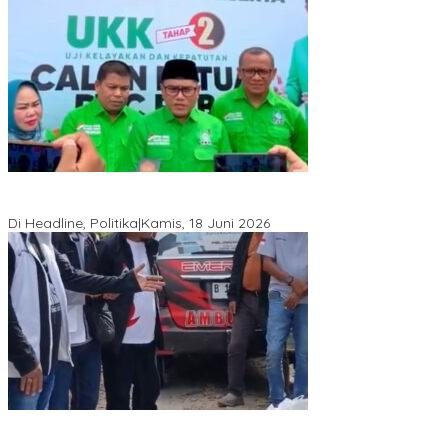
DPW PKB Sulteng Sukses Gelar Muscab, Mustasyar Apresiasi
Kinerja Utat Bowo
Di Headline, Politika
|
Kamis, 18 Juni 2026
PSI Sulteng Peduli Korban Gempa 6,7 SR, Membumikan
Solidaritas, Meringankan Derita Rakyat