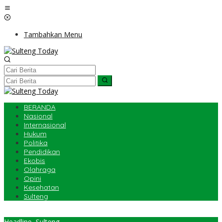
Lewati
ke
konten
Tambahkan Menu
BERANDA
Nasional
Internasional
Hukum
Politika
Pendidikan
Ekobis
Olahraga
Opini
Kesehatan
Sulteng
Headline
,
Sulteng