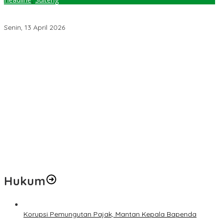
Peringati HUT ke-62 Sulteng, Anwar Hafid: Saatnya Selamatkan
Saudara Kita dari Kemiskinan
Senin, 13 April 2026
Pemerintah Diminta Mengkaji Rencana Kenaikan Gaji Kepala
Daerah
Kementerian ESDM Perlu Survei Potensi Helium di Sesar Palu-
Koro dan Teluk Palu untuk Mendukung Industri Teknologi Masa
Depan
Prof Hanief Ghafur: Ketua Umum PBNU Harus Diseleksi Ahwa
Jelang Muktamar Ke-35, AS Hikam Ingatkan Evaluasi Total
Hubungan NU dan Kekuasaan
Lindungi Hak Sipil, PKB Sodorkan 8 Catatan RUU Siber
Hukum
Korupsi Pemungutan Pajak, Mantan Kepala Bapenda