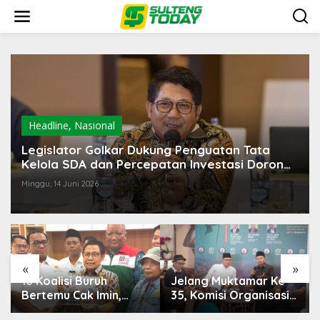
Lewati
ke
konten
Headline
,
Nasional
Legislator Golkar Dukung Penguatan Tata
Kelola SDA dan Percepatan Investasi Dorong
Pertumbuhan Ekonomi
Minggu, 14 Juni 2026
«
»
Jelang Muktamar Ke-
Temuan 6 Juta Data
35, Komisi Organisasi
Ganda Penerima MBG,
NU Usulkan Perubahan
Komisi IX: Tindak