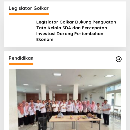
Aturan Main demi
Lanjuti
Bersihkan Politik Uang
Legislator Golkar
Legislator Golkar Dukung Penguatan
Tata Kelola SDA dan Percepatan
Investasi Dorong Pertumbuhan
Ekonomi
Pendidikan