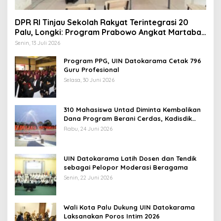
DPR RI Tinjau Sekolah Rakyat Terintegrasi 20
Palu, Longki: Program Prabowo Angkat Martabat
Anak Miskin
Senin, 13 Juli 2026
Program PPG, UIN Datokarama Cetak 796
Guru Profesional
Selasa, 30 Juni 2026
310 Mahasiswa Untad Diminta Kembalikan
Dana Program Berani Cerdas, Kadisdik
Sulteng: Tidak Boleh Terima Beasiswa
Rabu, 24 Juni 2026
Ganda
UIN Datokarama Latih Dosen dan Tendik
sebagai Pelopor Moderasi Beragama
Senin, 22 Juni 2026
Wali Kota Palu Dukung UIN Datokarama
Laksanakan Poros Intim 2026