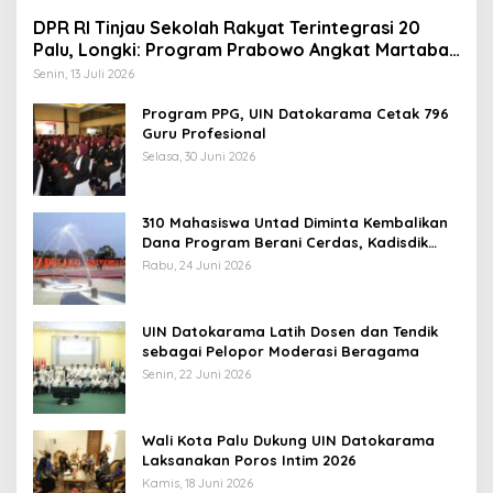
DPR RI Tinjau Sekolah Rakyat Terintegrasi 20
Palu, Longki: Program Prabowo Angkat Martabat
Anak Miskin
Senin, 13 Juli 2026
Program PPG, UIN Datokarama Cetak 796
Guru Profesional
Selasa, 30 Juni 2026
310 Mahasiswa Untad Diminta Kembalikan
Dana Program Berani Cerdas, Kadisdik
Sulteng: Tidak Boleh Terima Beasiswa
Rabu, 24 Juni 2026
Ganda
UIN Datokarama Latih Dosen dan Tendik
sebagai Pelopor Moderasi Beragama
Senin, 22 Juni 2026
Wali Kota Palu Dukung UIN Datokarama
Laksanakan Poros Intim 2026
Kamis, 18 Juni 2026