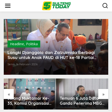
Lewati
ke
konten
Headline
,
Politika
Longki Djanggola dan Zalzulmida Berbagi
Susu untuk Anak PAUD di HUT ke-18 Partai
Gerindra
Senin, 16 Februari 2026
«
»
e-
Temuan 6 Juta Data
Pemerintah Diminta
si
Ganda Penerima MBG,
Mengkaji Rencana
han
Komisi IX: Tindak
Kenaikan Gaji Kepala