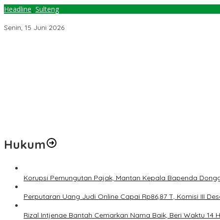
Headline
,
Sulteng
PT Donggi Sinoro Diminta Gubernur Sulteng Bangun Ruas Jalan Da
Senin, 15 Juni 2026
Jelang Muktamar Ke-35, Komisi Organisasi NU Usulkan Perubahan 
Temuan 6 Juta Data Ganda Penerima MBG, Komisi IX: Tindak Lanju
Pemerintah Diminta Mengkaji Rencana Kenaikan Gaji Kepala Dae
Kementerian ESDM Perlu Survei Potensi Helium di Sesar Palu-Koro
Prof Hanief Ghafur: Ketua Umum PBNU Harus Diseleksi Ahwa
Hukum
Korupsi Pemungutan Pajak, Mantan Kepala Bapenda Dongg
Perputaran Uang Judi Online Capai Rp86,87 T, Komisi III Des
Rizal Intjenae Bantah Cemarkan Nama Baik, Beri Waktu 14