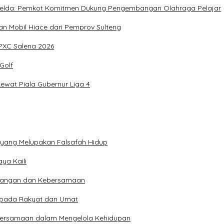
, Imelda: Pemkot Komitmen Dukung Pengembangan Olahraga Pelajar
 Mobil Hiace dari Pemprov Sulteng
IPXC Salena 2026
Golf
wat Piala Gubernur Liga 4
n yang Melupakan Falsafah Hidup
ya Kaili
 Pangan dan Kebersamaan
kepada Rakyat dan Umat
bersamaan dalam Mengelola Kehidupan