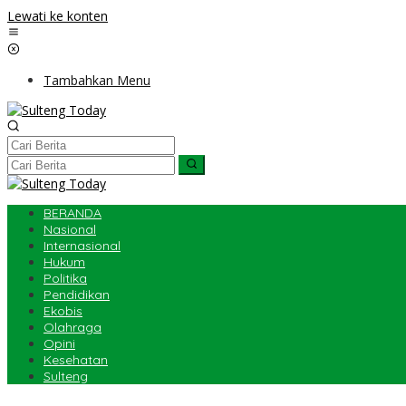
Lewati ke konten
Tambahkan Menu
BERANDA
Nasional
Internasional
Hukum
Politika
Pendidikan
Ekobis
Olahraga
Opini
Kesehatan
Sulteng