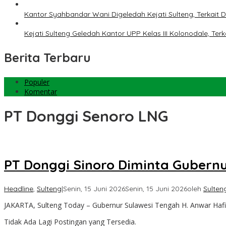
Kantor Syahbandar Wani Digeledah Kejati Sulteng, Terkai
Kejati Sulteng Geledah Kantor UPP Kelas III Kolonodale, T
Berita Terbaru
Populer
Komentar
PT Donggi Senoro LNG
PT Donggi Sinoro Diminta Gubernu
Headline
,
Sulteng
|
Senin, 15 Juni 2026
Senin, 15 Juni 2026
oleh
Sulten
JAKARTA, Sulteng Today – Gubernur Sulawesi Tengah H. Anwar Haf
Tidak Ada Lagi Postingan yang Tersedia.