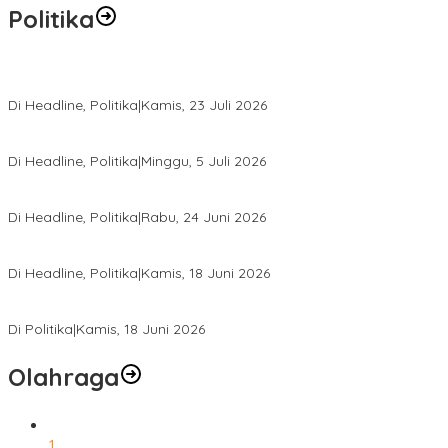
Politika
Momentum Harlah PKB ke-28, Perempuan Bangsa Gelar Dua Agend
Di Headline, Politika
|
Kamis, 23 Juli 2026
Di Pelantikan PAN Sulteng, Gubernur Anwar Hafid Ajak Sinergi Op
Di Headline, Politika
|
Minggu, 5 Juli 2026
Rio Capella Gantikan Hadianto Rasyid Sebagai Ketua DPD Hanura
Di Headline, Politika
|
Rabu, 24 Juni 2026
DPW PKB Sulteng Sukses Gelar Muscab, Mustasyar Apresiasi Kine
Di Headline, Politika
|
Kamis, 18 Juni 2026
PSI Sulteng Peduli Korban Gempa 6,7 SR, Membumikan Solidaritas
Di Politika
|
Kamis, 18 Juni 2026
Olahraga
1