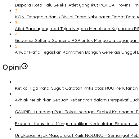
Dispora Kota Palu Seleksi Atlet yang Ikut POPDA Provinsi
2
KONI Donggala dan KONI di Enam Kabupaten Dapat Bantuan
3
Atlet Paralayang dari Tujuh Negara Meriahkan Kejuaraan P
4
Gubernur Sulteng Gandeng PGP untuk Mengelola Lapangan 
5
Anwar Hafid Tegaskan Komitmen Bangun Generasi Unggul Le
Opini
Ketika Tiga Kata Gugur: Catatan Kritis atas RUU Kehutana
Akhlak Melahirkan Sebuah Kebenaran dalam Perspektif Buda
GAMPIRI: Lumbung Padi Tokaili sebagai Simbol Ketahanan
Ekonomi Konstitusi: Mengembalikan Kedaulatan Ekonomi 
Ungkapan Bijak Masyarakat Kaili: NOLUNU – Semangat Ke