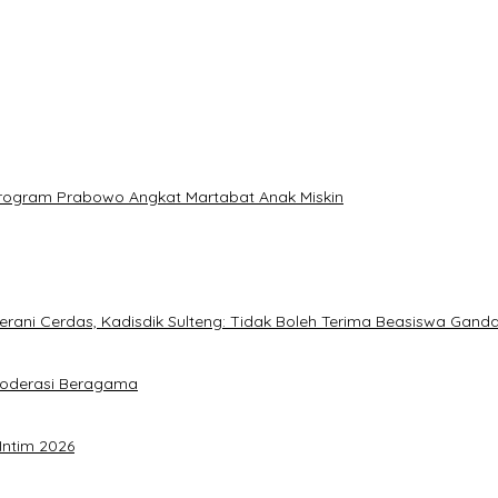
: Program Prabowo Angkat Martabat Anak Miskin
ani Cerdas, Kadisdik Sulteng: Tidak Boleh Terima Beasiswa Gand
Moderasi Beragama
Intim 2026