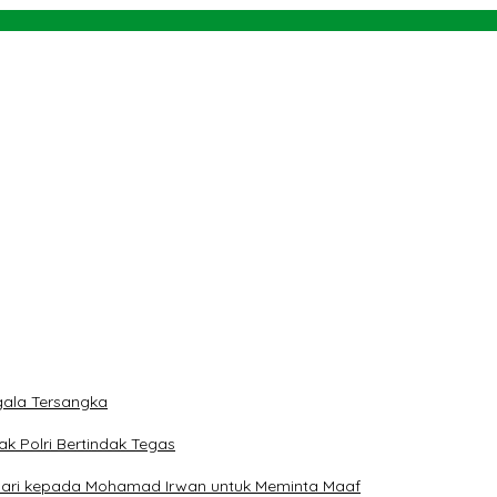
taran Bulan-Toili Sepanjang 187 Km
Aturan Main demi Bersihkan Politik Uang
ti
rah
 dan Teluk Palu untuk Mendukung Industri Teknologi Masa Depan
ala Tersangka
ak Polri Bertindak Tegas
 Hari kepada Mohamad Irwan untuk Meminta Maaf