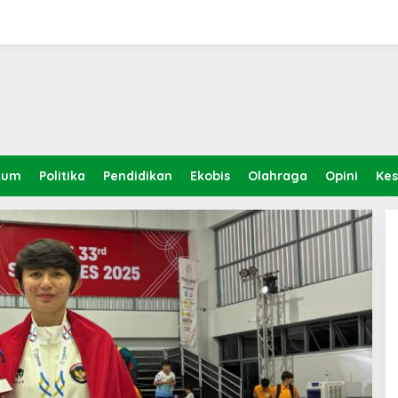
kum
Politika
Pendidikan
Ekobis
Olahraga
Opini
Ke