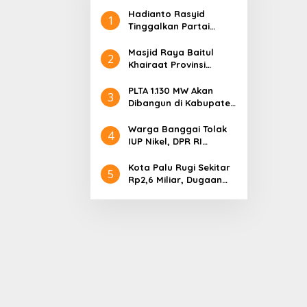
Hadianto Rasyid
1
Tinggalkan Partai
Hanura setelah 18
Tahun Mengabdi
Masjid Raya Baitul
2
Khairaat Provinsi
Sulteng Mendapat
Rekor MURI, Ini
PLTA 1.130 MW Akan
3
Keunikan Arsitekturnya
Dibangun di Kabupaten
Sigi, PT. Befar
Evergreen Industri
Warga Banggai Tolak
4
Audiensi dengan
IUP Nikel, DPR RI
Gubernur Sulteng
Nyatakan Dukungan
Kota Palu Rugi Sekitar
5
Rp2,6 Miliar, Dugaan
Korupsi Dana BPHTB
Masuk Tahap
Penyidikan Kejari