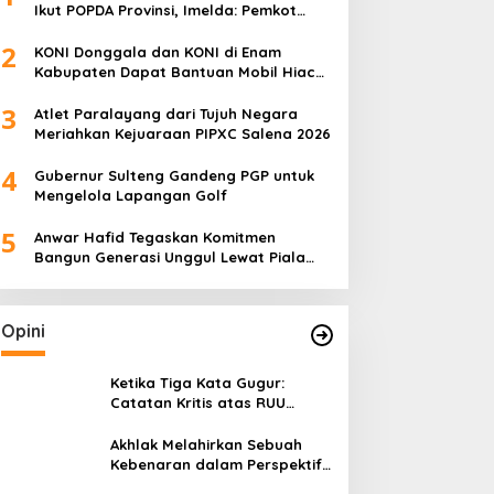
Ikut POPDA Provinsi, Imelda: Pemkot
Komitmen Dukung Pengembangan
2
Olahraga Pelajar
KONI Donggala dan KONI di Enam
Kabupaten Dapat Bantuan Mobil Hiace
dari Pemprov Sulteng
3
Atlet Paralayang dari Tujuh Negara
Meriahkan Kejuaraan PIPXC Salena 2026
4
Gubernur Sulteng Gandeng PGP untuk
Mengelola Lapangan Golf
5
Anwar Hafid Tegaskan Komitmen
Bangun Generasi Unggul Lewat Piala
Gubernur Liga 4
Opini
Ketika Tiga Kata Gugur:
Catatan Kritis atas RUU
Kehutanan yang Melupakan
Falsafah Hidup
Akhlak Melahirkan Sebuah
Kebenaran dalam Perspektif
Budaya Kaili