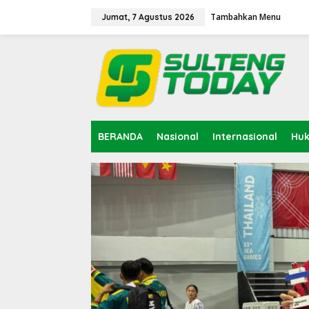
Lewati
ke
Tambahkan Menu
Jumat, 7 Agustus 2026
konten
BERANDA
Nasional
Internasional
Hu