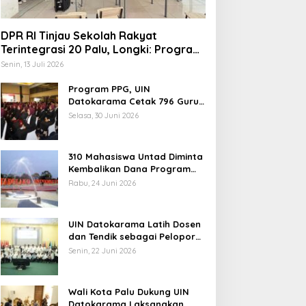
DPR RI Tinjau Sekolah Rakyat
Terintegrasi 20 Palu, Longki: Program
Prabowo Angkat Martabat Anak
Senin, 13 Juli 2026
Miskin
Program PPG, UIN
indungi Hak Sipil, PKB
Datokarama Cetak 796 Guru
Profesional
odorkan 8 Catatan RUU
Selasa, 30 Juni 2026
iber
310 Mahasiswa Untad Diminta
Kembalikan Dana Program
Berani Cerdas, Kadisdik
Rabu, 24 Juni 2026
Sulteng: Tidak Boleh Terima
Pemerintah Diminta
Beasiswa Ganda
Mengkaji Rencana
UIN Datokarama Latih Dosen
Kenaikan Gaji Kepala
dan Tendik sebagai Pelopor
Daerah
Moderasi Beragama
Senin, 22 Juni 2026
Wali Kota Palu Dukung UIN
Datokarama Laksanakan