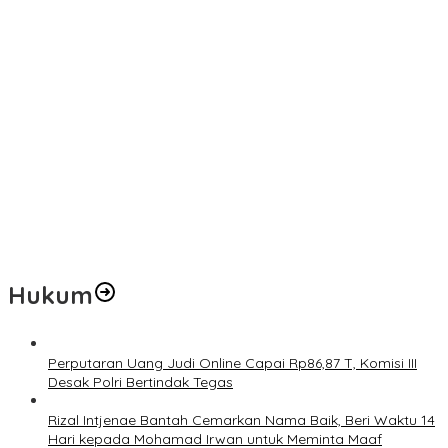
Pemerintah Diminta Mengkaji Rencana Kenaikan Gaji Kepala
Daerah
Kementerian ESDM Perlu Survei Potensi Helium di Sesar Palu-
Koro dan Teluk Palu untuk Mendukung Industri Teknologi Masa
Depan
Prof Hanief Ghafur: Ketua Umum PBNU Harus Diseleksi Ahwa
Jelang Muktamar Ke-35, AS Hikam Ingatkan Evaluasi Total
Hubungan NU dan Kekuasaan
Lindungi Hak Sipil, PKB Sodorkan 8 Catatan RUU Siber
Hukum
Perputaran Uang Judi Online Capai Rp86,87 T, Komisi III
Desak Polri Bertindak Tegas
Rizal Intjenae Bantah Cemarkan Nama Baik, Beri Waktu 14
Hari kepada Mohamad Irwan untuk Meminta Maaf