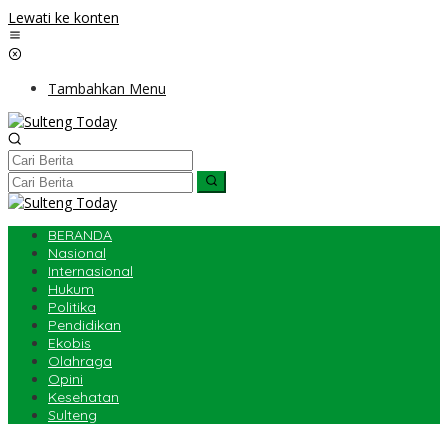
Lewati ke konten
Tambahkan Menu
BERANDA
Nasional
Internasional
Hukum
Politika
Pendidikan
Ekobis
Olahraga
Opini
Kesehatan
Sulteng