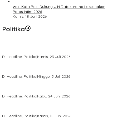
Wali Kota Palu Dukung UIN Datokarama Laksanakan
Poros Intim 2026
Kamis, 18 Juni 2026
Politika
Momentum Harlah PKB ke-28, Perempuan Bangsa Gelar Dua
Agenda Akbar Perkuat Mesin Organisasi
Di Headline, Politika
|
Kamis, 23 Juli 2026
Di Pelantikan PAN Sulteng, Gubernur Anwar Hafid Ajak Sinergi
Optimalkan Potensi Daerah
Di Headline, Politika
|
Minggu, 5 Juli 2026
Rio Capella Gantikan Hadianto Rasyid Sebagai Ketua DPD
Hanura Sulteng
Di Headline, Politika
|
Rabu, 24 Juni 2026
DPW PKB Sulteng Sukses Gelar Muscab, Mustasyar Apresiasi
Kinerja Utat Bowo
Di Headline, Politika
|
Kamis, 18 Juni 2026