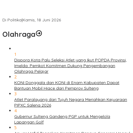
PSI Sulteng Peduli Korban Gempa 6,7 SR, Membumikan
Solidaritas, Meringankan Derita Rakyat
Di Politika
|
Kamis, 18 Juni 2026
Olahraga
1
Dispora Kota Palu Seleksi Atlet yang Ikut POPDA Provinsi,
Imelda: Pemkot Komitmen Dukung Pengembangan
Olahraga Pelajar
2
KONI Donggala dan KONI di Enam Kabupaten Dapat
Bantuan Mobil Hiace dari Pemprov Sulteng
3
Atlet Paralayang dari Tujuh Negara Meriahkan Kejuaraan
PIPXC Salena 2026
4
Gubernur Sulteng Gandeng PGP untuk Mengelola
Lapangan Golf
5