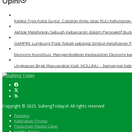
Opini
Ketika Tiga Kata Gugur: Catatan Kritis atas RUU Kehutana
Akhlak Melahirkan Sebuah Kebenaran dalam Perspektif Buda
GAMPIRI: Lumbung Padi Tokaili sebagai Simbol Ketahanan
Ekonomi Konstitusi: Mengembalikan Kedaulatan Ekonomi 
Ungkapan Bijak Masyarakat Kaili: NOLUNU – Semangat Ke
Copyright © 2025. SultengToday.id. All rights reserved
Redaksi
Kebijakan Privasi
Pedoman Media Ciber
Indeks Berita