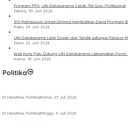
Program PPG, UIN Datokarama Cetak 796 Guru Profesional
Selasa, 30 Juni 2026
310 Mahasiswa Untad Diminta Kembalikan Dana Program Ber
Rabu, 24 Juni 2026
UIN Datokarama Latih Dosen dan Tendik sebagai Pelopor 
Senin, 22 Juni 2026
Wali Kota Palu Dukung UIN Datokarama Laksanakan Poros 
Kamis, 18 Juni 2026
Politika
Momentum Harlah PKB ke-28, Perempuan Bangsa Gelar Dua Agend
Di Headline, Politika
|
Kamis, 23 Juli 2026
Di Pelantikan PAN Sulteng, Gubernur Anwar Hafid Ajak Sinergi Op
Di Headline, Politika
|
Minggu, 5 Juli 2026
Rio Capella Gantikan Hadianto Rasyid Sebagai Ketua DPD Hanura