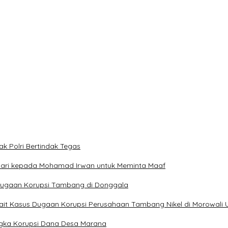
rah
 dan Teluk Palu untuk Mendukung Industri Teknologi Masa Depan
ngan NU dan Kekuasaan
ak Polri Bertindak Tegas
 Hari kepada Mohamad Irwan untuk Meminta Maaf
t Dugaan Korupsi Tambang di Donggala
erkait Kasus Dugaan Korupsi Perusahaan Tambang Nikel di Morowali 
ngka Korupsi Dana Desa Marana