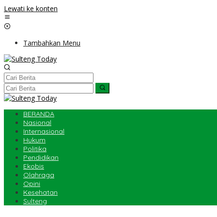
Lewati ke konten
Tambahkan Menu
BERANDA
Nasional
Internasional
Hukum
Politika
Pendidikan
Ekobis
Olahraga
Opini
Kesehatan
Sulteng