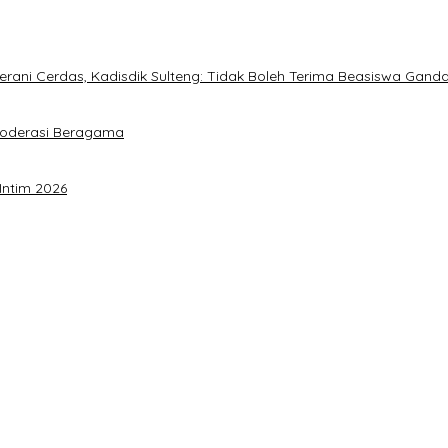
ani Cerdas, Kadisdik Sulteng: Tidak Boleh Terima Beasiswa Gand
Moderasi Beragama
Intim 2026
a Akbar Perkuat Mesin Organisasi
timalkan Potensi Daerah
 Sulteng