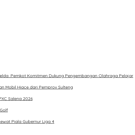
rja Utat Bowo
, Meringankan Derita Rakyat
, Imelda: Pemkot Komitmen Dukung Pengembangan Olahraga Pelajar
 Mobil Hiace dari Pemprov Sulteng
IPXC Salena 2026
Golf
wat Piala Gubernur Liga 4