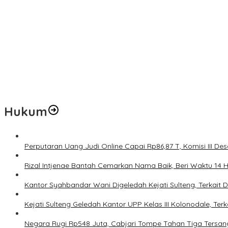
Pemerintah Diminta Mengkaji Rencana Kenaikan Gaji Kepala Dae
Kementerian ESDM Perlu Survei Potensi Helium di Sesar Palu-Koro
Prof Hanief Ghafur: Ketua Umum PBNU Harus Diseleksi Ahwa
Jelang Muktamar Ke-35, AS Hikam Ingatkan Evaluasi Total Hubu
Lindungi Hak Sipil, PKB Sodorkan 8 Catatan RUU Siber
Hukum
Perputaran Uang Judi Online Capai Rp86,87 T, Komisi III Des
Rizal Intjenae Bantah Cemarkan Nama Baik, Beri Waktu 14
Kantor Syahbandar Wani Digeledah Kejati Sulteng, Terkai
Kejati Sulteng Geledah Kantor UPP Kelas III Kolonodale, T
Negara Rugi Rp548 Juta, Cabjari Tompe Tahan Tiga Tersa