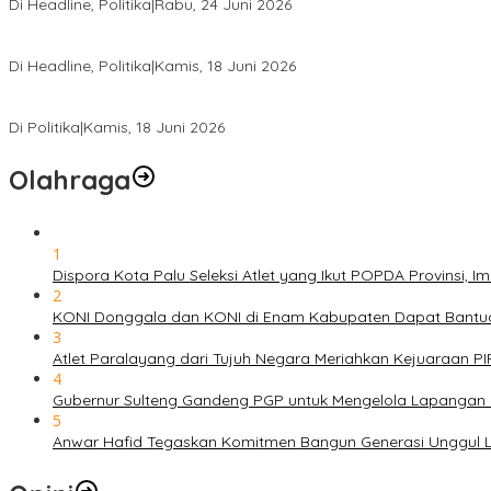
Di Headline, Politika
|
Rabu, 24 Juni 2026
DPW PKB Sulteng Sukses Gelar Muscab, Mustasyar Apresiasi Kine
Di Headline, Politika
|
Kamis, 18 Juni 2026
PSI Sulteng Peduli Korban Gempa 6,7 SR, Membumikan Solidaritas
Di Politika
|
Kamis, 18 Juni 2026
Olahraga
1
Dispora Kota Palu Seleksi Atlet yang Ikut POPDA Provinsi
2
KONI Donggala dan KONI di Enam Kabupaten Dapat Bantuan
3
Atlet Paralayang dari Tujuh Negara Meriahkan Kejuaraan P
4
Gubernur Sulteng Gandeng PGP untuk Mengelola Lapangan 
5
Anwar Hafid Tegaskan Komitmen Bangun Generasi Unggul Le