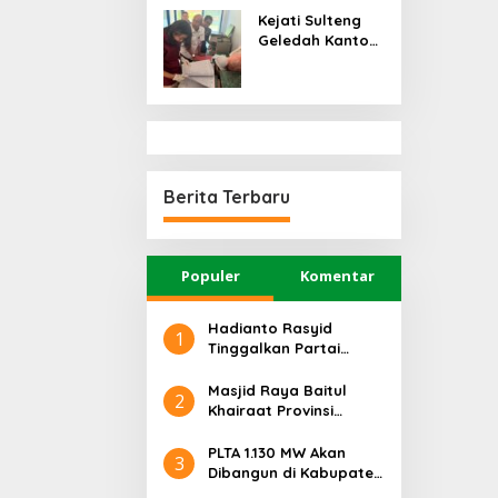
Terkait Dugaan
Kejati Sulteng
Korupsi
Geledah Kantor
Tambang di
UPP Kelas III
Donggala
Kolonodale,
Terkait Kasus
Dugaan Korupsi
Perusahaan
Tambang Nikel
di Morowali
Berita Terbaru
Utara
Populer
Komentar
Hadianto Rasyid
1
Tinggalkan Partai
Hanura setelah 18
Tahun Mengabdi
Masjid Raya Baitul
2
Khairaat Provinsi
Sulteng Mendapat
Rekor MURI, Ini
PLTA 1.130 MW Akan
3
Keunikan Arsitekturnya
Dibangun di Kabupaten
Sigi, PT. Befar