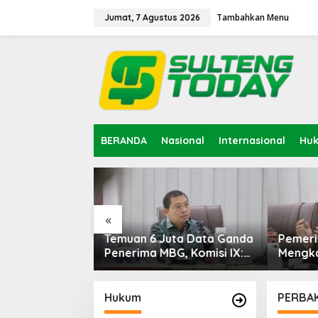
Lewati
ke
Tambahkan Menu
Jumat, 7 Agustus 2026
konten
BERANDA
Nasional
Internasional
Hu
«
ta Data Ganda
Pemerintah Diminta
Kement
G, Komisi IX:
Mengkaji Rencana
Survei 
ti
Kenaikan Gaji Kepala
Sesar 
Daerah
Palu u
Industr
Hukum
PERBAK
Depan