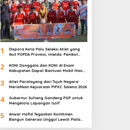
1
Dispora Kota Palu Seleksi Atlet yang
Ikut POPDA Provinsi, Imelda: Pemkot
Komitmen Dukung Pengembangan
2
Olahraga Pelajar
KONI Donggala dan KONI di Enam
Kabupaten Dapat Bantuan Mobil Hiace
dari Pemprov Sulteng
3
Atlet Paralayang dari Tujuh Negara
Meriahkan Kejuaraan PIPXC Salena 2026
4
Gubernur Sulteng Gandeng PGP untuk
Mengelola Lapangan Golf
5
Anwar Hafid Tegaskan Komitmen
Bangun Generasi Unggul Lewat Piala
Gubernur Liga 4