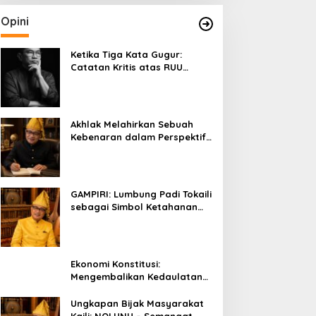
Opini
Ketika Tiga Kata Gugur:
Catatan Kritis atas RUU
Kehutanan yang Melupakan
Falsafah Hidup
Akhlak Melahirkan Sebuah
Kebenaran dalam Perspektif
Budaya Kaili
GAMPIRI: Lumbung Padi Tokaili
sebagai Simbol Ketahanan
Pangan dan Kebersamaan
Ekonomi Konstitusi:
Mengembalikan Kedaulatan
Ekonomi kepada Rakyat dan
Umat
Ungkapan Bijak Masyarakat
Kaili: NOLUNU – Semangat