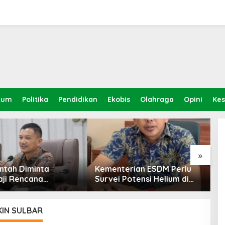
Prof Hanief Ghafur: Ketua
J
kum
Politika
Pendidikan
Ekobis
Olahraga
Opini
Ke
Umum PBNU Harus
H
Diseleksi Ahwa
T
K
»
erian ESDM Perlu
Potensi Helium di
Palu-Koro dan Teluk
ntuk Mendukung
i Teknologi Masa
IN SULBAR