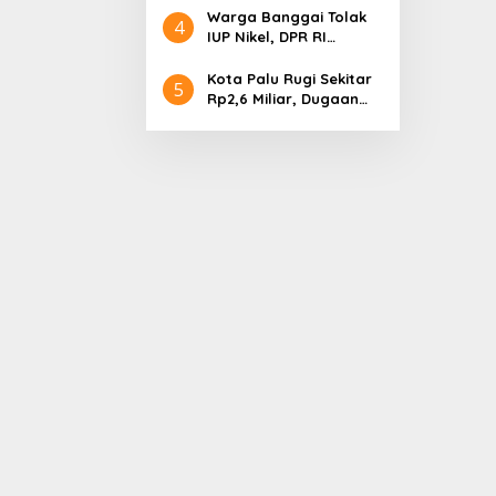
Evergreen Industri
Warga Banggai Tolak
4
Audiensi dengan
IUP Nikel, DPR RI
Gubernur Sulteng
Nyatakan Dukungan
Kota Palu Rugi Sekitar
5
Rp2,6 Miliar, Dugaan
Korupsi Dana BPHTB
Masuk Tahap
Penyidikan Kejari