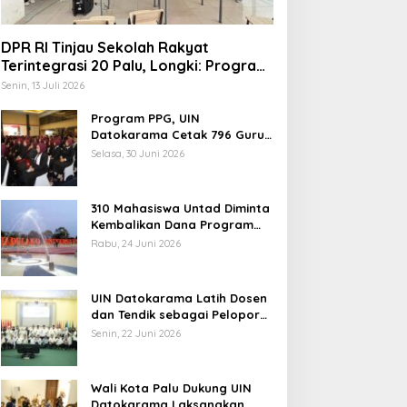
DPR RI Tinjau Sekolah Rakyat
Terintegrasi 20 Palu, Longki: Program
Prabowo Angkat Martabat Anak
Senin, 13 Juli 2026
Miskin
Program PPG, UIN
Datokarama Cetak 796 Guru
Profesional
Selasa, 30 Juni 2026
310 Mahasiswa Untad Diminta
Kembalikan Dana Program
Berani Cerdas, Kadisdik
Rabu, 24 Juni 2026
Sulteng: Tidak Boleh Terima
Beasiswa Ganda
UIN Datokarama Latih Dosen
dan Tendik sebagai Pelopor
Moderasi Beragama
Senin, 22 Juni 2026
Wali Kota Palu Dukung UIN
Datokarama Laksanakan