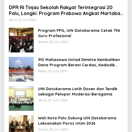
DPR RI Tinjau Sekolah Rakyat Terintegrasi 20
Palu, Longki: Program Prabowo Angkat Martabat
Anak Miskin
Senin, 13 Juli 2026
Program PPG, UIN Datokarama Cetak 796
Guru Profesional
Selasa, 30 Juni 2026
310 Mahasiswa Untad Diminta Kembalikan
Dana Program Berani Cerdas, Kadisdik
Sulteng: Tidak Boleh Terima Beasiswa
Rabu, 24 Juni 2026
Ganda
UIN Datokarama Latih Dosen dan Tendik
sebagai Pelopor Moderasi Beragama
Senin, 22 Juni 2026
Wali Kota Palu Dukung UIN Datokarama
Laksanakan Poros Intim 2026
Kamis, 18 Juni 2026