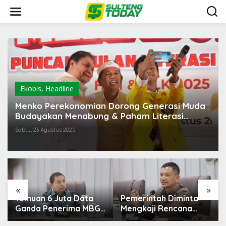
Lewati
ke
konten
Ekobis
,
Headline
Menko Perekonomian Dorong Generasi Muda
Budayakan Menabung & Paham Literasi
Keuangan
Sabtu, 23 Agustus 2025
«
»
Pemerintah Diminta
Kementerian ESDM
Mengkaji Rencana
Perlu Survei Potensi
Kenaikan Gaji Kepala
Helium di Sesar Palu-