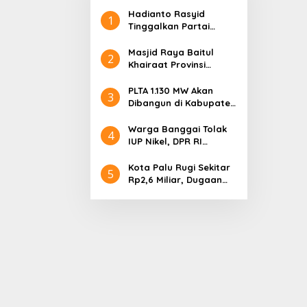
Hadianto Rasyid
1
Tinggalkan Partai
Hanura setelah 18
Tahun Mengabdi
Masjid Raya Baitul
2
Khairaat Provinsi
Sulteng Mendapat
Rekor MURI, Ini
PLTA 1.130 MW Akan
3
Keunikan Arsitekturnya
Dibangun di Kabupaten
Sigi, PT. Befar
Evergreen Industri
Warga Banggai Tolak
4
Audiensi dengan
IUP Nikel, DPR RI
Gubernur Sulteng
Nyatakan Dukungan
Kota Palu Rugi Sekitar
5
Rp2,6 Miliar, Dugaan
Korupsi Dana BPHTB
Masuk Tahap
Penyidikan Kejari