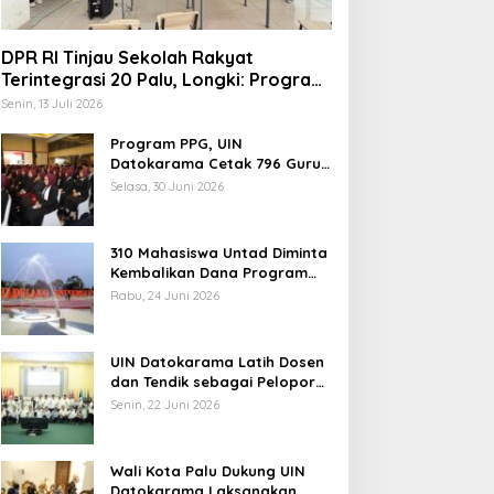
DPR RI Tinjau Sekolah Rakyat
Terintegrasi 20 Palu, Longki: Program
Prabowo Angkat Martabat Anak
Senin, 13 Juli 2026
Miskin
Program PPG, UIN
indungi Hak Sipil, PKB
Datokarama Cetak 796 Guru
Profesional
odorkan 8 Catatan RUU
Selasa, 30 Juni 2026
iber
310 Mahasiswa Untad Diminta
Kembalikan Dana Program
Berani Cerdas, Kadisdik
Rabu, 24 Juni 2026
Sulteng: Tidak Boleh Terima
Pemerintah Diminta
Beasiswa Ganda
Mengkaji Rencana
UIN Datokarama Latih Dosen
Kenaikan Gaji Kepala
dan Tendik sebagai Pelopor
Daerah
Moderasi Beragama
Senin, 22 Juni 2026
Wali Kota Palu Dukung UIN
Datokarama Laksanakan