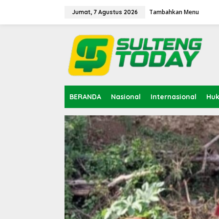
Lewati
ke
Tambahkan Menu
Jumat, 7 Agustus 2026
konten
BERANDA
Nasional
Internasional
Hu