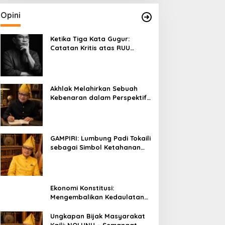
Opini
Ketika Tiga Kata Gugur:
Catatan Kritis atas RUU
Kehutanan yang Melupakan
Falsafah Hidup
Akhlak Melahirkan Sebuah
Kebenaran dalam Perspektif
Budaya Kaili
GAMPIRI: Lumbung Padi Tokaili
sebagai Simbol Ketahanan
Pangan dan Kebersamaan
Ekonomi Konstitusi:
Mengembalikan Kedaulatan
Ekonomi kepada Rakyat dan
Umat
Ungkapan Bijak Masyarakat
Kaili: NOLUNU – Semangat