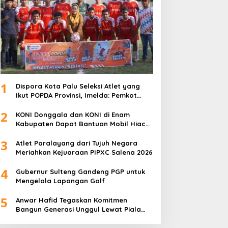
1
Dispora Kota Palu Seleksi Atlet yang
Ikut POPDA Provinsi, Imelda: Pemkot
Komitmen Dukung Pengembangan
2
Olahraga Pelajar
KONI Donggala dan KONI di Enam
Kabupaten Dapat Bantuan Mobil Hiace
dari Pemprov Sulteng
3
Atlet Paralayang dari Tujuh Negara
Meriahkan Kejuaraan PIPXC Salena 2026
4
Gubernur Sulteng Gandeng PGP untuk
Mengelola Lapangan Golf
5
Anwar Hafid Tegaskan Komitmen
Bangun Generasi Unggul Lewat Piala
Gubernur Liga 4