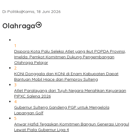
PSI Sulteng Peduli Korban Gempa 6,7 SR, Membumikan
Solidaritas, Meringankan Derita Rakyat
Di Politika
|
Kamis, 18 Juni 2026
Olahraga
1
Dispora Kota Palu Seleksi Atlet yang Ikut POPDA Provinsi,
Imelda: Pemkot Komitmen Dukung Pengembangan
Olahraga Pelajar
2
KONI Donggala dan KONI di Enam Kabupaten Dapat
Bantuan Mobil Hiace dari Pemprov Sulteng
3
Atlet Paralayang dari Tujuh Negara Meriahkan Kejuaraan
PIPXC Salena 2026
4
Gubernur Sulteng Gandeng PGP untuk Mengelola
Lapangan Golf
5
Anwar Hafid Tegaskan Komitmen Bangun Generasi Unggul
Lewat Piala Gubernur Liga 4