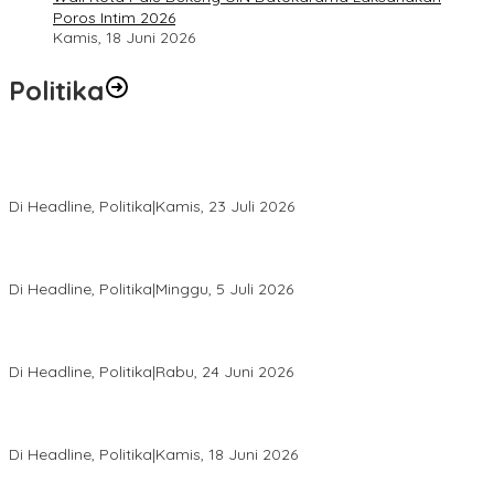
Poros Intim 2026
Kamis, 18 Juni 2026
Politika
Momentum Harlah PKB ke-28, Perempuan Bangsa Gelar Dua
Agenda Akbar Perkuat Mesin Organisasi
Di Headline, Politika
|
Kamis, 23 Juli 2026
Di Pelantikan PAN Sulteng, Gubernur Anwar Hafid Ajak Sinergi
Optimalkan Potensi Daerah
Di Headline, Politika
|
Minggu, 5 Juli 2026
Rio Capella Gantikan Hadianto Rasyid Sebagai Ketua DPD
Hanura Sulteng
Di Headline, Politika
|
Rabu, 24 Juni 2026
DPW PKB Sulteng Sukses Gelar Muscab, Mustasyar Apresiasi
Kinerja Utat Bowo
Di Headline, Politika
|
Kamis, 18 Juni 2026