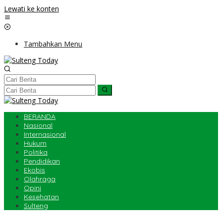
Lewati ke konten
Tambahkan Menu
BERANDA
Nasional
Internasional
Hukum
Politika
Pendidikan
Ekobis
Olahraga
Opini
Kesehatan
Sulteng